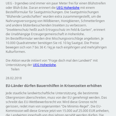
UEG - Irgendwo sind immer ein paar Meter frei für einen Blühstreifen
oder Blüh-Ecke. Daran erinnert die
UEG Hohenlohe
mit einem
Bestellformular für Saatgutmischungen. Die Saatgutmischungen
Blühende Landschaften
wurden extra zusammengestellt, um die
Nahrungsversorgung von Wildbienen, Honigbienen, Schmetterlingen
und andere blütenbesuchenden Insekten zu verbessern.
Insektenschutz heißt auch Ertragsschutz im Feld & Garten
, erinnert
die Unabhängige Erzeugergemeinschaft in Hohenlohe.
Im Bestellformular werden drei Mischungsvorschläge angeboten. Je
10.000 Quadratmeter benötigen Sie rd. 10 kg Saatgut. Die Preise
bewegen sich von 7 bis 36 € / kg je nach einjährigen und mehrjährigen
Kulturformen.
Die Aktion wurde initiiert von
Frage doch mal den Landwirt
mit
Unterstützung der
UEG Hohenlohe
.
Teilen
28.02.2018
EU-Länder dürfen Bauernhilfen in Krisenzeiten erhöhen
Jede staatliche landwirtschaftliche Unterstützung, die bestimmte
Obergrenzen überschreiten, muss von der EU genehmigt werden. Das
schreibt das EU-Wettbewerbsrecht vor. Wird diese Grenze nicht
gerissen, redet man von sogenannten
De Minimis-Regel
. Die EU-
Kommission will diese Grenze jetzt von 15.000 auf 25.000 EUR anheben,
die Landwirten innerhalb von drei Jahren gezahlt werden dürfen. Die