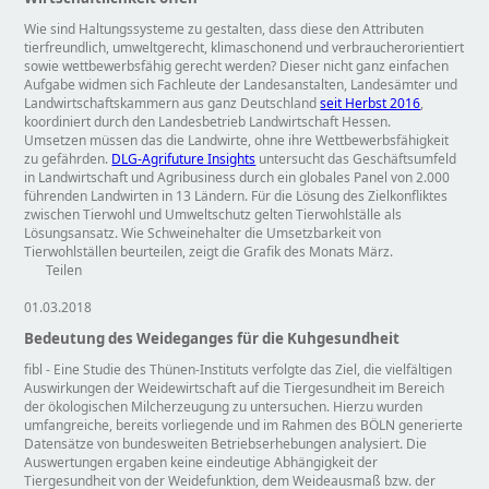
Wie sind Haltungssysteme zu gestalten, dass diese den Attributen
tierfreundlich, umweltgerecht, klimaschonend und verbraucherorientiert
sowie wettbewerbsfähig gerecht werden? Dieser nicht ganz einfachen
Aufgabe widmen sich Fachleute der Landesanstalten, Landesämter und
Landwirtschaftskammern aus ganz Deutschland
seit Herbst 2016
,
koordiniert durch den Landesbetrieb Landwirtschaft Hessen.
Umsetzen müssen das die Landwirte, ohne ihre Wettbewerbsfähigkeit
zu gefährden.
DLG-Agrifuture Insights
untersucht das Geschäftsumfeld
in Landwirtschaft und Agribusiness durch ein globales Panel von 2.000
führenden Landwirten in 13 Ländern. Für die Lösung des Zielkonfliktes
zwischen Tierwohl und Umweltschutz gelten Tierwohlställe als
Lösungsansatz. Wie Schweinehalter die Umsetzbarkeit von
Tierwohlställen beurteilen, zeigt die Grafik des Monats März.
Teilen
01.03.2018
Bedeutung des Weideganges für die Kuhgesundheit
fibl - Eine Studie des Thünen-Instituts verfolgte das Ziel, die vielfältigen
Auswirkungen der Weidewirtschaft auf die Tiergesundheit im Bereich
der ökologischen Milcherzeugung zu untersuchen. Hierzu wurden
umfangreiche, bereits vorliegende und im Rahmen des BÖLN generierte
Datensätze von bundesweiten Betriebserhebungen analysiert. Die
Auswertungen ergaben keine eindeutige Abhängigkeit der
Tiergesundheit von der Weidefunktion, dem Weideausmaß bzw. der