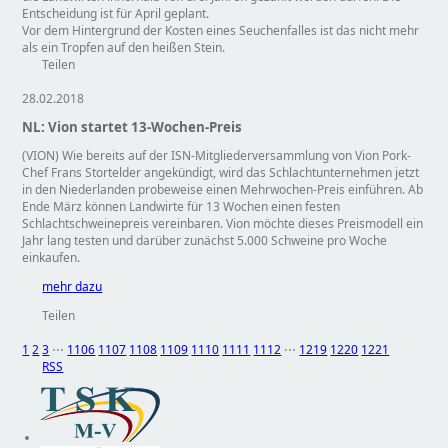
Entscheidung ist für April geplant.
Vor dem Hintergrund der Kosten eines Seuchenfalles ist das nicht mehr
als ein Tropfen auf den heißen Stein.
Teilen
28.02.2018
NL: Vion startet 13-Wochen-Preis
(VION) Wie bereits auf der ISN-Mitgliederversammlung von Vion Pork-
Chef Frans Stortelder angekündigt, wird das Schlachtunternehmen jetzt
in den Niederlanden probeweise einen Mehrwochen-Preis einführen. Ab
Ende März können Landwirte für 13 Wochen einen festen
Schlachtschweinepreis vereinbaren. Vion möchte dieses Preismodell ein
Jahr lang testen und darüber zunächst 5.000 Schweine pro Woche
einkaufen.
mehr dazu
Teilen
1
2
3
⋅⋅⋅
1106
1107
1108
1109
1110
1111
1112
⋅⋅⋅
1219
1220
1221
RSS