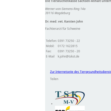
Die Tierseuchenkasse Sachsen-Anhalt unter
Werner-von-Siemens-Ring 14a
39116 Magdeburg
Dr. med. vet. Karsten John
Fachtierarzt für Schweine
Telefon:
0391 73250 - 22
Mobil:
0172 1622815
Fax:
0391 73250 - 20
E-Mail
k.john@tskst.de
Zur Internetseite des Tiergesundheitsdiens
Teilen