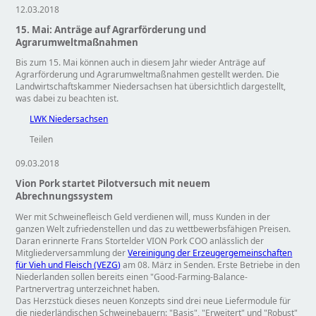
12.03.2018
15. Mai: Anträge auf Agrarförderung und
Agrarumweltmaßnahmen
Bis zum 15. Mai können auch in diesem Jahr wieder Anträge auf
Agrarförderung und Agrarumweltmaßnahmen gestellt werden. Die
Landwirtschaftskammer Niedersachsen hat übersichtlich dargestellt,
was dabei zu beachten ist.
LWK Niedersachsen
Teilen
09.03.2018
Vion Pork startet Pilotversuch mit neuem
Abrechnungssystem
Wer mit Schweinefleisch Geld verdienen will, muss Kunden in der
ganzen Welt zufriedenstellen und das zu wettbewerbsfähigen Preisen.
Daran erinnerte Frans Stortelder VION Pork COO anlässlich der
Mitgliederversammlung der
Vereinigung der Erzeugergemeinschaften
für Vieh und Fleisch (VEZG)
am 08. März in Senden. Erste Betriebe in den
Niederlanden sollen bereits einen
Good-Farming-Balance-
Partnervertrag unterzeichnet haben.
Das Herzstück dieses neuen Konzepts sind drei neue Liefermodule für
die niederländischen Schweinebauern:
Basis
,
Erweitert
und
Robust"