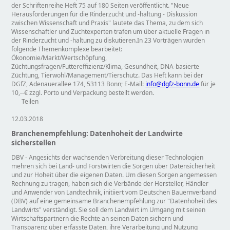
der Schriftenreihe Heft 75 auf 180 Seiten veröffentlicht.
Neue
Herausforderungen für die Rinderzucht und -haltung - Diskussion
zwischen Wissenschaft und Praxis
lautete das Thema, zu dem sich
Wissenschaftler und Zuchtexperten trafen um über aktuelle Fragen in
der Rinderzucht und -haltung zu diskutieren.In 23 Vorträgen wurden
folgende Themenkomplexe bearbeitet:
Ökonomie/Markt/Wertschöpfung,
Züchtungsfragen/Futtereffizienz/Klima, Gesundheit, DNA-basierte
Züchtung, Tierwohl/Management/Tierschutz. Das Heft kann bei der
DGfZ, Adenauerallee 174, 53113 Bonn; E-Mail:
info@dgfz-bonn.de
für je
10,--€ zzgl. Porto und Verpackung bestellt werden.
Teilen
12.03.2018
Branchenempfehlung: Datenhoheit der Landwirte
sicherstellen
DBV - Angesichts der wachsenden Verbreitung dieser Technologien
mehren sich bei Land- und Forstwirten die Sorgen über Datensicherheit
und zur Hoheit über die eigenen Daten. Um diesen Sorgen angemessen
Rechnung zu tragen, haben sich die Verbände der Hersteller, Händler
und Anwender von Landtechnik, initiiert vom Deutschen Bauernverband
(DBV) auf eine gemeinsame Branchenempfehlung zur
Datenhoheit des
Landwirts
verständigt. Sie soll dem Landwirt im Umgang mit seinen
Wirtschaftspartnern die Rechte an seinen Daten sichern und
Transparenz über erfasste Daten, ihre Verarbeitung und Nutzung