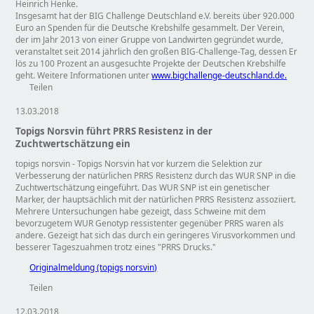
Heinrich Henke.
Insgesamt hat der BIG Challenge Deutschland e.V. bereits über 920.000
Euro an Spenden für die Deutsche Krebshilfe gesammelt. Der Verein,
der im Jahr 2013 von einer Gruppe von Landwirten gegründet wurde,
veranstaltet seit 2014 jährlich den großen BIG-Challenge-Tag, dessen Er
lös zu 100 Prozent an ausgesuchte Projekte der Deutschen Krebshilfe
geht. Weitere Informationen unter
www.bigchallenge-deutschland.de.
Teilen
13.03.2018
Topigs Norsvin führt PRRS Resistenz in der
Zuchtwertschätzung ein
topigs norsvin - Topigs Norsvin hat vor kurzem die Selektion zur
Verbesserung der natürlichen PRRS Resistenz durch das WUR SNP in die
Zuchtwertschätzung eingeführt. Das WUR SNP ist ein genetischer
Marker, der hauptsächlich mit der natürlichen PRRS Resistenz assoziiert.
Mehrere Untersuchungen habe gezeigt, dass Schweine mit dem
bevorzugetem WUR Genotyp ressistenter gegenüber PRRS waren als
andere. Gezeigt hat sich das durch ein geringeres Virusvorkommen und
besserer Tageszuahmen trotz eines
PRRS Drucks.
Originalmeldung (topigs norsvin)
Teilen
12.03.2018