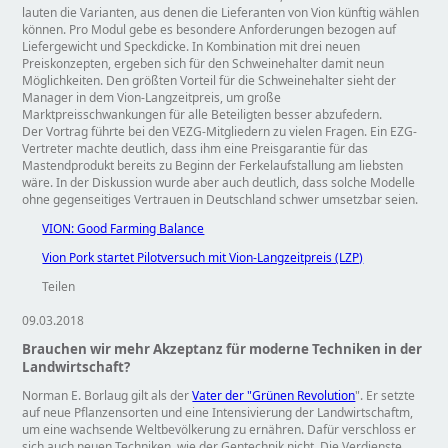
lauten die Varianten, aus denen die Lieferanten von Vion künftig wählen
können. Pro Modul gebe es besondere Anforderungen bezogen auf
Liefergewicht und Speckdicke. In Kombination mit drei neuen
Preiskonzepten, ergeben sich für den Schweinehalter damit neun
Möglichkeiten. Den größten Vorteil für die Schweinehalter sieht der
Manager in dem Vion-Langzeitpreis, um große
Marktpreisschwankungen für alle Beteiligten besser abzufedern.
Der Vortrag führte bei den VEZG-Mitgliedern zu vielen Fragen. Ein EZG-
Vertreter machte deutlich, dass ihm eine Preisgarantie für das
Mastendprodukt bereits zu Beginn der Ferkelaufstallung am liebsten
wäre. In der Diskussion wurde aber auch deutlich, dass solche Modelle
ohne gegenseitiges Vertrauen in Deutschland schwer umsetzbar seien.
VION: Good Farming Balance
Vion Pork startet Pilotversuch mit Vion-Langzeitpreis (LZP)
Teilen
09.03.2018
Brauchen wir mehr Akzeptanz für moderne Techniken in der
Landwirtschaft?
Norman E. Borlaug gilt als der
Vater der "Grünen Revolution
". Er setzte
auf neue Pflanzensorten und eine Intensivierung der Landwirtschaftm,
um eine wachsende Weltbevölkerung zu ernähren. Dafür verschloss er
sich auch neuen Techniken, wie der Gentechnik nicht. Die Verdienste