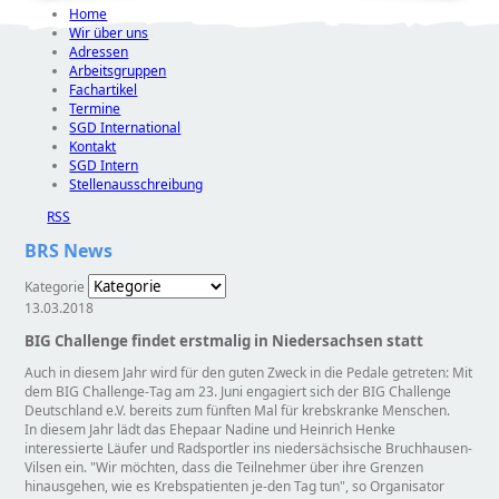
Home
Wir über uns
Adressen
Arbeitsgruppen
Fachartikel
Termine
SGD International
Kontakt
SGD Intern
Stellenausschreibung
RSS
BRS News
Kategorie
13.03.2018
BIG Challenge findet erstmalig in Niedersachsen statt
Auch in diesem Jahr wird für den guten Zweck in die Pedale getreten: Mit
dem BIG Challenge-Tag am 23. Juni engagiert sich der BIG Challenge
Deutschland e.V. bereits zum fünften Mal für krebskranke Menschen.
In diesem Jahr lädt das Ehepaar Nadine und Heinrich Henke
interessierte Läufer und Radsportler ins niedersächsische Bruchhausen-
Vilsen ein.
Wir möchten, dass die Teilnehmer über ihre Grenzen
hinausgehen, wie es Krebspatienten je-den Tag tun
, so Organisator