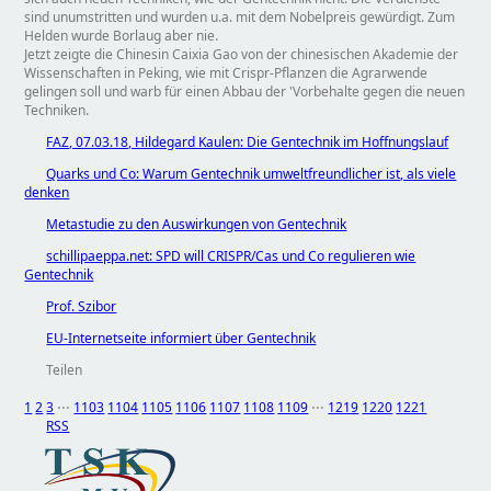
sind unumstritten und wurden u.a. mit dem Nobelpreis gewürdigt. Zum
Helden wurde Borlaug aber nie.
Jetzt zeigte die Chinesin Caixia Gao von der chinesischen Akademie der
Wissenschaften in Peking, wie mit Crispr-Pflanzen die Agrarwende
gelingen soll und warb für einen Abbau der 'Vorbehalte gegen die neuen
Techniken.
FAZ, 07.03.18, Hildegard Kaulen: Die Gentechnik im Hoffnungslauf
Quarks und Co: Warum Gentechnik umweltfreundlicher ist, als viele
denken
Metastudie zu den Auswirkungen von Gentechnik
schillipaeppa.net: SPD will CRISPR/Cas und Co regulieren wie
Gentechnik
Prof. Szibor
EU-Internetseite informiert über Gentechnik
Teilen
1
2
3
⋅⋅⋅
1103
1104
1105
1106
1107
1108
1109
⋅⋅⋅
1219
1220
1221
RSS