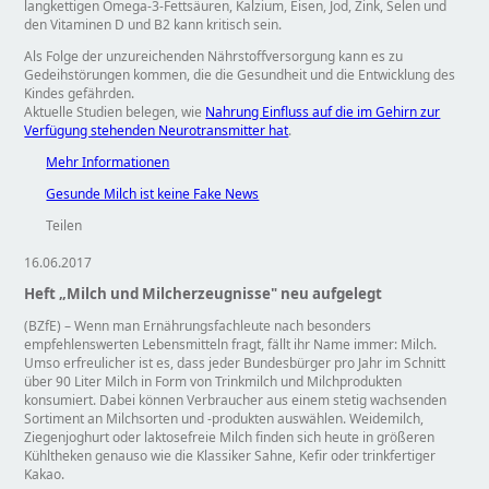
langkettigen Omega-3-Fettsäuren, Kalzium, Eisen, Jod, Zink, Selen und
den Vitaminen D und B2 kann kritisch sein.
Als Folge der unzureichenden Nährstoffversorgung kann es zu
Gedeihstörungen kommen, die die Gesundheit und die Entwicklung des
Kindes gefährden.
Aktuelle Studien belegen, wie
Nahrung Einfluss auf die im Gehirn zur
Verfügung stehenden Neurotransmitter hat
.
Mehr Informationen
Gesunde Milch ist keine Fake News
Teilen
16.06.2017
Heft „Milch und Milcherzeugnisse" neu aufgelegt
(BZfE) – Wenn man Ernährungsfachleute nach besonders
empfehlenswerten Lebensmitteln fragt, fällt ihr Name immer: Milch.
Umso erfreulicher ist es, dass jeder Bundesbürger pro Jahr im Schnitt
über 90 Liter Milch in Form von Trinkmilch und Milchprodukten
konsumiert. Dabei können Verbraucher aus einem stetig wachsenden
Sortiment an Milchsorten und -produkten auswählen. Weidemilch,
Ziegenjoghurt oder laktosefreie Milch finden sich heute in größeren
Kühltheken genauso wie die Klassiker Sahne, Kefir oder trinkfertiger
Kakao.