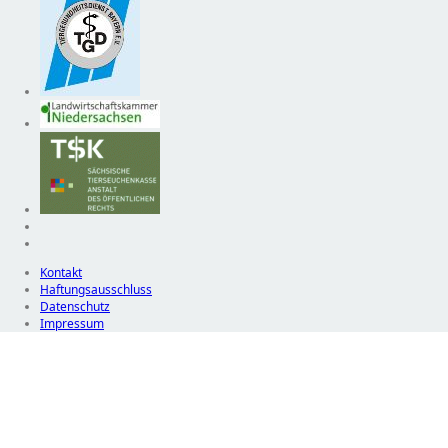
Kontakt
Haftungsausschluss
Datenschutz
Impressum
Wir
verwenden
auf
unserer
Website