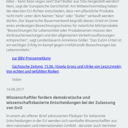
(bbv) – Kann Käse vegan sein? Darf Butter aus Tofu hergestellt werden?
Nein, sagt der Europäische Gerichtshof. Am Mittwochvormittag haben
die obersten EU-Richter entschieden, dass rein pflanzliche Produkte
nicht mehr unter dem Namen
Käse
oder
Butter
verkauft werden
dürfen. Der Bayerische Bauernverband begrüßt dieses Urteil im Sinne
eines eindeutigen Bezeichnungsschutzes für natürliche Milchprodukte.
Bezeichnungen für Lebensmittel oder Produktnamen müssen den
Verbraucherwartungen und den allgemeinen Verkehrsauffassungen
entsprechen
, sagt Landesbäuerin Anneliese Göller.
Das EuGH-Urteil ist
ein wichtiger Erfolg im Kampf gegen irreführende Bezeichnungen bei
Lebensmitteln.
zur BBV-Pressemeldung
Sächsische Zeitung, 15.06. (Gisela Gross und Ulrike von Leszczynski):
Von echten und gefühlten Risiken
Teilen
14.06.2017
Wissenschaftler fordern demokratische und
wissenschaftsbasierte Entscheidungen bei der Zulassung
von GvO
In einem als offener Brief adressierten Plädoyer für kohärente
Entscheidungen in der EU wenden sich namhafte Wissenschaftler aus
dem nationalen und internationalen Umfeld - darunter auch Vertreter