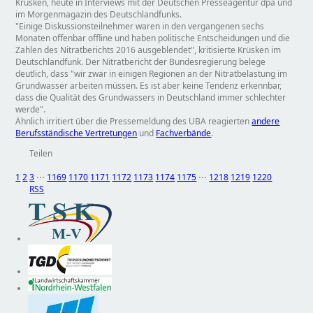
Krüsken, heute in Interviews mit der Deutschen Presseagentur dpa und
im Morgenmagazin des Deutschlandfunks.
Einige Diskussionsteilnehmer waren in den vergangenen sechs
Monaten offenbar offline und haben politische Entscheidungen und die
Zahlen des Nitratberichts 2016 ausgeblendet
, kritisierte Krüsken im
Deutschlandfunk. Der Nitratbericht der Bundesregierung belege
deutlich, dass
wir zwar in einigen Regionen an der Nitratbelastung im
Grundwasser arbeiten müssen. Es ist aber keine Tendenz erkennbar,
dass die Qualität des Grundwassers in Deutschland immer schlechter
werde
.
Ähnlich irritiert über die Pressemeldung des UBA reagierten
andere
Berufsständische Vertretungen
und
Fachverbände
.
Teilen
1
2
3
⋅⋅⋅
1169
1170
1171
1172
1173
1174
1175
⋅⋅⋅
1218
1219
1220
RSS