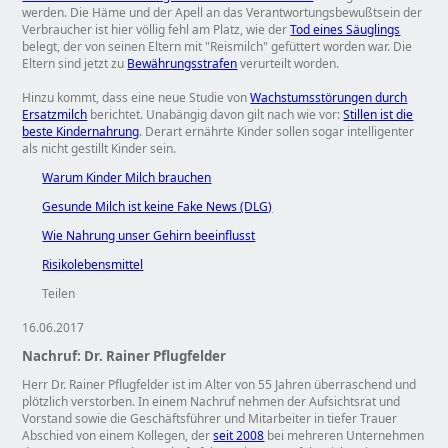
werden. Die Häme und der Apell an das Verantwortungsbewußtsein der
Verbraucher ist hier völlig fehl am Platz, wie der
Tod eines Säuglings
belegt, der von seinen Eltern mit
Reismilch
gefüttert worden war. Die
Eltern sind jetzt zu
Bewährungsstrafen
verurteilt worden.
Hinzu kommt, dass eine neue Studie von
Wachstumsstörungen durch
Ersatzmilch
berichtet. Unabängig davon gilt nach wie vor:
Stillen ist die
beste Kindernahrung
. Derart ernährte Kinder sollen sogar intelligenter
als nicht gestillt Kinder sein.
Warum Kinder Milch brauchen
Gesunde Milch ist keine Fake News (DLG)
Wie Nahrung unser Gehirn beeinflusst
Risikolebensmittel
Teilen
16.06.2017
Nachruf: Dr. Rainer Pflugfelder
Herr Dr. Rainer Pflugfelder ist im Alter von 55 Jahren überraschend und
plötzlich verstorben. In einem Nachruf nehmen der Aufsichtsrat und
Vorstand sowie die Geschäftsführer und Mitarbeiter in tiefer Trauer
Abschied von einem Kollegen, der
seit 2008
bei mehreren Unternehmen