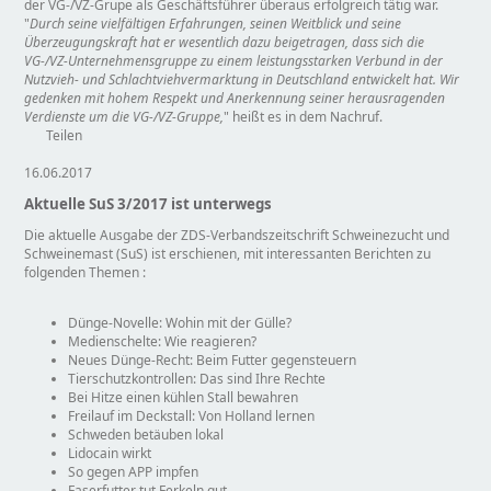
der VG-/VZ-Grupe als Geschäftsführer überaus erfolgreich tätig war.
Durch seine vielfältigen Erfahrungen, seinen Weitblick und seine
Überzeugungskraft hat er wesentlich dazu beigetragen, dass sich die
VG-/VZ-Unternehmensgruppe zu einem leistungsstarken Verbund in der
Nutzvieh- und Schlachtviehvermarktung in Deutschland entwickelt hat. Wir
gedenken mit hohem Respekt und Anerkennung seiner herausragenden
Verdienste um die VG-/VZ-Gruppe,
heißt es in dem Nachruf.
Teilen
16.06.2017
Aktuelle SuS 3/2017 ist unterwegs
Die aktuelle Ausgabe der ZDS-Verbandszeitschrift Schweinezucht und
Schweinemast (SuS) ist erschienen, mit interessanten Berichten zu
folgenden Themen :
Dünge-Novelle: Wohin mit der Gülle?
Medienschelte: Wie reagieren?
Neues Dünge-Recht: Beim Futter gegensteuern
Tierschutzkontrollen: Das sind Ihre Rechte
Bei Hitze einen kühlen Stall bewahren
Freilauf im Deckstall: Von Holland lernen
Schweden betäuben lokal
Lidocain wirkt
So gegen APP impfen
Faserfutter tut Ferkeln gut