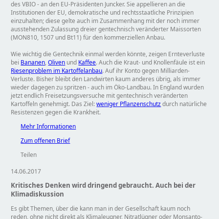
des VBIO - an den EU-Präsidenten Juncker. Sie appellieren an die
Institutionen der EU, demokratische und rechtsstaatliche Prinzipien
einzuhalten; diese gelte auch im Zusammenhang mit der noch immer
ausstehenden Zulassung dreier gentechnisch veränderter Maissorten
(MON810, 1507 und Bt11) für den kommerziellen Anbau.
Wie wichtig die Gentechnik einmal werden könnte, zeigen Ernteverluste
bei
Bananen
,
Oliven
und
Kaffee
. Auch die Kraut- und Knollenfäule ist ein
Riesenproblem im Kartoffelanbau
. Auf ihr Konto gegen Milliarden-
Verluste. Bisher bleibt den Landwirten kaum anderes übrig, als immer
wieder dagegen zu spritzen - auch im Öko-Landbau. In England wurden
jetzt endlich Freisetzungsversuche mit gentechnisch veränderten
Kartoffeln genehmigt. Das Ziel:
weniger Pflanzenschutz
durch natürliche
Resistenzen gegen die Krankheit.
Mehr Informationen
Zum offenen Brief
Teilen
14.06.2017
Kritisches Denken wird dringend gebraucht. Auch bei der
Klimadiskussion
Es gibt Themen, über die kann man in der Gesellschaft kaum noch
reden, ohne nicht direkt als Klimaleugner, Nitratlügner oder Monsanto-