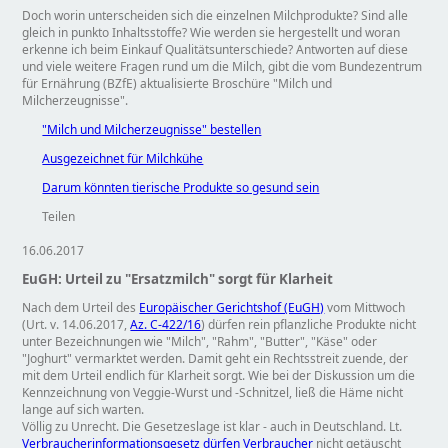
Doch worin unterscheiden sich die einzelnen Milchprodukte? Sind alle
gleich in punkto Inhaltsstoffe? Wie werden sie hergestellt und woran
erkenne ich beim Einkauf Qualitätsunterschiede? Antworten auf diese
und viele weitere Fragen rund um die Milch, gibt die vom Bundezentrum
für Ernährung (BZfE) aktualisierte Broschüre
Milch und
Milcherzeugnisse
.
"Milch und Milcherzeugnisse" bestellen
Ausgezeichnet für Milchkühe
Darum könnten tierische Produkte so gesund sein
Teilen
16.06.2017
EuGH: Urteil zu "Ersatzmilch" sorgt für Klarheit
Nach dem Urteil des
Europäischer Gerichtshof (EuGH)
vom Mittwoch
(Urt. v. 14.06.2017,
Az. C-422/16
) dürfen rein pflanzliche Produkte nicht
unter Bezeichnungen wie
Milch
,
Rahm
,
Butter
,
Käse
oder
Joghurt
vermarktet werden. Damit geht ein Rechtsstreit zuende, der
mit dem Urteil endlich für Klarheit sorgt. Wie bei der Diskussion um die
Kennzeichnung von Veggie-Wurst und -Schnitzel, ließ die Häme nicht
lange auf sich warten.
Völlig zu Unrecht. Die Gesetzeslage ist klar - auch in Deutschland. Lt.
Verbraucherinformationsgesetz dürfen Verbraucher
nicht getäuscht