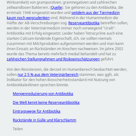
Wirksamkeit) von grampositiven, gramnegativen und zahlreichen
zellwandlosen Bakterien. (
Quelle
). Sie gehören zu den Antibiotika, die
erstmals 1948 eingesetzt wurden und
seitdem aus der Tiermedizin
kaum noch wegzudenken
sind. Während in der Humanmedizin die
Hälfte der AB-Verschreibungen sog.
Reserveantibiotika
betreffen sollen,
werden in der Veterinärmedizin immer noch vorwiegend
Uralt
-
Antibiotika mit Erfolg eingesetzt. Leider haben Tetracycline auch eine
starken Calcium-bindende Eigenschaft, d.h. sie sollten niemals
zusammen mit Milchprodukten aufgenommen werden und man kann
ihren Einsatz an Rückständen im Knochen nachweisen. Im Jahre 2002
wurde das Thema bereits mehrfach medial behandelt und hat zu
zahlreichen Stellungnahmen und Risikoeinschätzungen
geführt.
Von den Resistenzen, die derzeit im Humanbereich beobachtet werden,
sollen
nur 2,5 % aus dem Veterinärbereich
stammen, was ggfs. als
Indikator für den hohen Biosicherheitsstandard mit Nutzung von
Antibiotikaleitlinien sprechen könnte.
Mengenreduzierung von Antibiotika
Die Welt kennt keine Reserveantibiotika
Eintragswege für Antibiotika
Rückstände in Gülle und Klärschlamm
Teilen