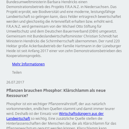
Bundesumweltministerin Barbara Hendricks einen
Demonstrationsbetrieb des Projekts F.R.A.N.Z. in Niedersachsen. Das
Projekt erprobt, wie Biodiversität und eine moderne, leistungsfähige
Landwirtschaft so gelingen kann, dass Felder ertragreich bewirtschaftet
werden und gleichzeitig die Artenvielfalt erhalten bzw. erhöht wird.
F.R.A.N.Z. wird gemeinsam von der Michael Otto Stiftung für
Umweltschutz und dem Deutschen Bauernverband (DBV) umgesetzt.
Gemeinsam mit Bundeslandwirtschaftsminister Christian Schmidt hat
Ministerin Hendricks die Schirmherrschaft übernommen. Der rund 220
Hektar große Ackerbaubetrieb der Familie Hartmann in der Lüneburger
Heide ist seit Anfang 2017 einer von zehn Demonstrationsbetrieben des
Kooperationsprojekts.
Mehr Informationen
Teilen
26.07.2017
Pflanzen brauchen Phosphor: Klärschlamm als neue
Ressource?
Phosphor ist ein wichtiger Pflanzennährstoff, der aus natürlich
vorkommenden, endlichen Quellen stammt und damit immer teurer
wird. Deshalb ist der Einsatz von
Wirtschaftsdüngern aus der
Landwirtschaft
so wichtig. Eine zusätzliche Quelle stellen die
Hinterlassenschaften der Menschen dar, die als Klärschlamm für das
Pflanzenwachstum genutzt werden können. Klärschlamm kann