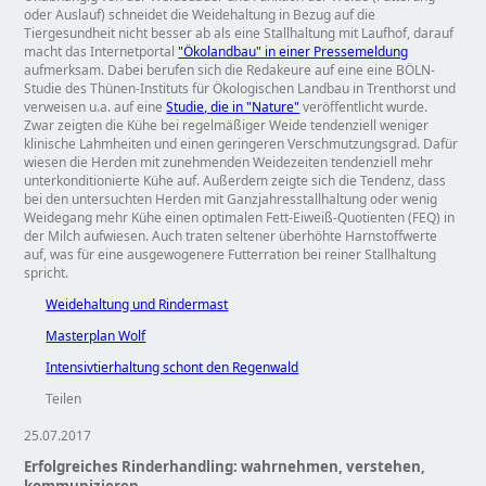
oder Auslauf) schneidet die Weidehaltung in Bezug auf die
Tiergesundheit nicht besser ab als eine Stallhaltung mit Laufhof, darauf
macht das Internetportal
"Ökolandbau" in einer Pressemeldung
aufmerksam. Dabei berufen sich die Redakeure auf eine eine BÖLN-
Studie des Thünen-Instituts für Ökologischen Landbau in Trenthorst und
verweisen u.a. auf eine
Studie, die in "Nature"
veröffentlicht wurde.
Zwar zeigten die Kühe bei regelmäßiger Weide tendenziell weniger
klinische Lahmheiten und einen geringeren Verschmutzungsgrad. Dafür
wiesen die Herden mit zunehmenden Weidezeiten tendenziell mehr
unterkonditionierte Kühe auf. Außerdem zeigte sich die Tendenz, dass
bei den untersuchten Herden mit Ganzjahresstallhaltung oder wenig
Weidegang mehr Kühe einen optimalen Fett-Eiweiß-Quotienten (FEQ) in
der Milch aufwiesen. Auch traten seltener überhöhte Harnstoffwerte
auf, was für eine ausgewogenere Futterration bei reiner Stallhaltung
spricht.
Weidehaltung und Rindermast
Masterplan Wolf
Intensivtierhaltung schont den Regenwald
Teilen
25.07.2017
Erfolgreiches Rinderhandling: wahrnehmen, verstehen,