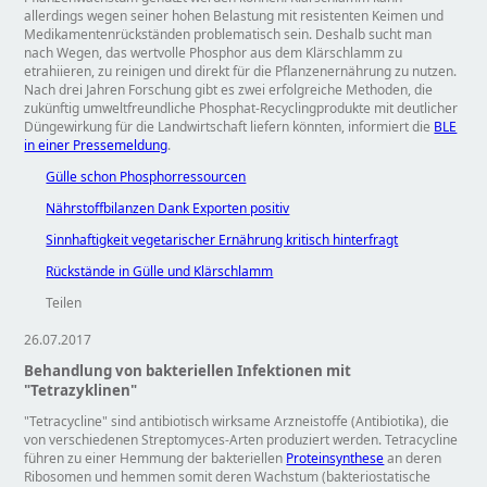
allerdings wegen seiner hohen Belastung mit resistenten Keimen und
Medikamentenrückständen problematisch sein. Deshalb sucht man
nach Wegen, das wertvolle Phosphor aus dem Klärschlamm zu
etrahiieren, zu reinigen und direkt für die Pflanzenernährung zu nutzen.
Nach drei Jahren Forschung gibt es zwei erfolgreiche Methoden, die
zukünftig umweltfreundliche Phosphat-Recyclingprodukte mit deutlicher
Düngewirkung für die Landwirtschaft liefern könnten, informiert die
BLE
in einer Pressemeldung
.
Gülle schon Phosphorressourcen
Nährstoffbilanzen Dank Exporten positiv
Sinnhaftigkeit vegetarischer Ernährung kritisch hinterfragt
Rückstände in Gülle und Klärschlamm
Teilen
26.07.2017
Behandlung von bakteriellen Infektionen mit
"Tetrazyklinen"
Tetracycline
sind antibiotisch wirksame Arzneistoffe (Antibiotika), die
von verschiedenen Streptomyces-Arten produziert werden. Tetracycline
führen zu einer Hemmung der bakteriellen
Proteinsynthese
an deren
Ribosomen und hemmen somit deren Wachstum (bakteriostatische