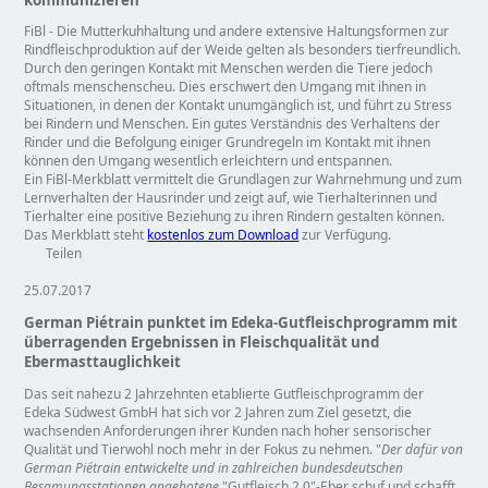
kommunizieren
FiBl - Die Mutterkuhhaltung und andere extensive Haltungsformen zur
Rindfleischproduktion auf der Weide gelten als besonders tierfreundlich.
Durch den geringen Kontakt mit Menschen werden die Tiere jedoch
oftmals menschenscheu. Dies erschwert den Umgang mit ihnen in
Situationen, in denen der Kontakt unumgänglich ist, und führt zu Stress
bei Rindern und Menschen. Ein gutes Verständnis des Verhaltens der
Rinder und die Befolgung einiger Grundregeln im Kontakt mit ihnen
können den Umgang wesentlich erleichtern und entspannen.
Ein FiBl-Merkblatt vermittelt die Grundlagen zur Wahrnehmung und zum
Lernverhalten der Hausrinder und zeigt auf, wie Tierhalterinnen und
Tierhalter eine positive Beziehung zu ihren Rindern gestalten können.
Das Merkblatt steht
kostenlos zum Download
zur Verfügung.
Teilen
25.07.2017
German Piétrain punktet im Edeka-Gutfleischprogramm mit
überragenden Ergebnissen in Fleischqualität und
Ebermasttauglichkeit
Das seit nahezu 2 Jahrzehnten etablierte Gutfleischprogramm der
Edeka Südwest GmbH hat sich vor 2 Jahren zum Ziel gesetzt, die
wachsenden Anforderungen ihrer Kunden nach hoher sensorischer
Qualität und Tierwohl noch mehr in der Fokus zu nehmen.
Der dafür von
German Piétrain entwickelte und in zahlreichen bundesdeutschen
Besamungsstationen angebotene
Gutfleisch 2.0
-Eber schuf und schafft