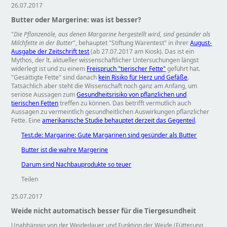
26.07.2017
Butter oder Margerine: was ist besser?
Die Pflanzenöle, aus denen Margarine hergestellt wird, sind gesünder als
Milchfette in der Butter
, behauptet
Stiftung Warentest
in ihrer
August-
Ausgabe der Zeitschrift test
(ab 27.07.2017 am Kiosk). Das ist ein
Mythos, der lt. aktueller wissenschaftlicher Untersuchungen längst
widerlegt ist und zu einem
Freispruch "tierischer Fette"
geführt hat.
Gesättigte Fette
sind danach
kein Risiko für Herz und Gefäße
.
Tatsächlich aber steht die Wissenschaft noch ganz am Anfang, um
seriöse Aussagen zum
Gesundheitsrisiko von pflanzlichen und
tierischen Fetten
treffen zu können. Das betrifft vermutlich auch
Aussagen zu vermeintlich gesundheitlichen Auswirkungen pflanzlicher
Fette. Eine
amerikanische Studie behauptet derzeit das Gegenteil
.
Test.de: Margarine: Gute Margarinen sind gesünder als Butter
Butter ist die wahre Margerine
Darum sind Nachbauprodukte so teuer
Teilen
25.07.2017
Weide nicht automatisch besser für die Tiergesundheit
Unabhängig von der Weidedauer und Funktion der Weide (Fütterung