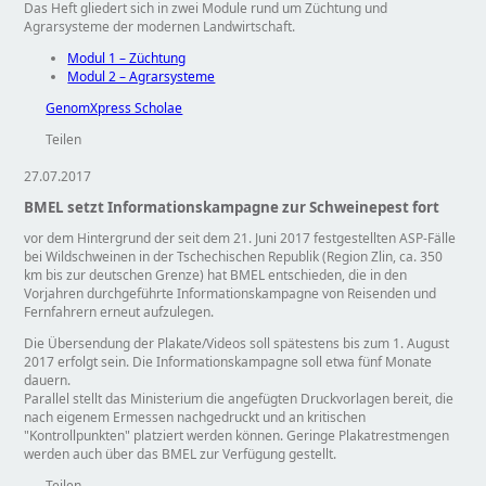
Das Heft gliedert sich in zwei Module rund um Züchtung und
Agrarsysteme der modernen Landwirtschaft.
Modul 1 – Züchtung
Modul 2 – Agrarsysteme
GenomXpress Scholae
Teilen
27.07.2017
BMEL setzt Informationskampagne zur Schweinepest fort
vor dem Hintergrund der seit dem 21. Juni 2017 festgestellten ASP-Fälle
bei Wildschweinen in der Tschechischen Republik (Region Zlin, ca. 350
km bis zur deutschen Grenze) hat BMEL entschieden, die in den
Vorjahren durchgeführte Informationskampagne von Reisenden und
Fernfahrern erneut aufzulegen.
Die Übersendung der Plakate/Videos soll spätestens bis zum 1. August
2017 erfolgt sein. Die Informationskampagne soll etwa fünf Monate
dauern.
Parallel stellt das Ministerium die angefügten Druckvorlagen bereit, die
nach eigenem Ermessen nachgedruckt und an kritischen
Kontrollpunkten
platziert werden können. Geringe Plakatrestmengen
werden auch über das BMEL zur Verfügung gestellt.
Teilen