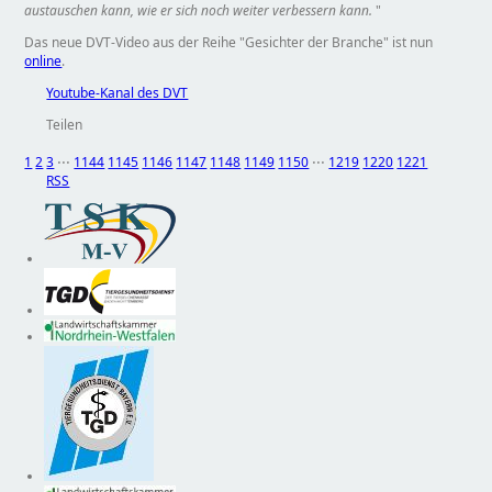
austauschen kann, wie er sich noch weiter verbessern kann.
Das neue DVT-Video aus der Reihe
Gesichter der Branche
ist nun
online
.
Youtube-Kanal des DVT
Teilen
1
2
3
⋅⋅⋅
1144
1145
1146
1147
1148
1149
1150
⋅⋅⋅
1219
1220
1221
RSS