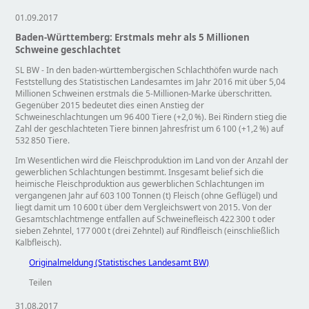
01.09.2017
Baden‑Württemberg: Erstmals mehr als 5 Millionen
Schweine geschlachtet
SL BW - In den baden‑württembergischen Schlachthöfen wurde nach
Feststellung des Statistischen Landesamtes im Jahr 2016 mit über 5,04
Millionen Schweinen erstmals die 5-Millionen-Marke überschritten.
Gegenüber 2015 bedeutet dies einen Anstieg der
Schweineschlachtungen um 96 400 Tiere (+2,0 %). Bei Rindern stieg die
Zahl der geschlachteten Tiere binnen Jahresfrist um 6 100 (+1,2 %) auf
532 850 Tiere.
Im Wesentlichen wird die Fleischproduktion im Land von der Anzahl der
gewerblichen Schlachtungen bestimmt. Insgesamt belief sich die
heimische Fleischproduktion aus gewerblichen Schlachtungen im
vergangenen Jahr auf 603 100 Tonnen (t) Fleisch (ohne Geflügel) und
liegt damit um 10 600 t über dem Vergleichswert von 2015. Von der
Gesamtschlachtmenge entfallen auf Schweinefleisch 422 300 t oder
sieben Zehntel, 177 000 t (drei Zehntel) auf Rindfleisch (einschließlich
Kalbfleisch).
Originalmeldung (Statistisches Landesamt BW)
Teilen
31.08.2017