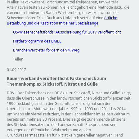
in aller Hektik weitere Forschungsmittel freigegeben, um weitere
Alternativen testen zu können. Vielleicht gehört eine Methode dazu, die
von einem Landwirt in Baden-Württemberg entwickelt wurde: der
Schweinemäster Ernst Buck aus Holzkirch setzt auf eine
örtliche
Betäubung und die Kastration mit einer Spezialzange
.
QS-Wissenschaftsfonds: Ausschreibung für 2017 veröffentlicht
Förderprogramm des BMEL
Branchenvertreter fordern den 4. Weg
Teilen
01.09.2017
Bauernverband veröffentlicht Faktencheck zum
Themenkomplex Stickstoff, Nitrat und Gülle
DBV - Der Faktencheck des DBV zu
zu Stickstoff, Nitrat und Gülle
zeigt,
dass die Überschüsse in den landwirtschaftlichen Stickstoffbilanzen seit
1990 rückläufig sind. In der Gesamtbilanzierung hat sich der
Überschuss im Mittelwert der Jahre 1990 bis 1993 und 2011 bis 2014
um knapp ein Viertel reduziert, in der Flächenbilanz im selben Zeitraum
bereits um mehr als 30 Prozent. Dies zeigt die zunehmende Effizienz
des Stickstoffeinsatzes in der Landwirtschaft. Entsprechend sei
entgegen der öffentlichen Wahrnehmung an den
Grundwassermessstellen für Nitrat kein genereller negativer Trend