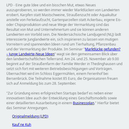
LPD - Eine gute Idee und ein bisschen Mut, etwas Neues
auszuprobieren, so werden immer wieder Marktlücken von Landwirten
erobert. Karpfen statt Mastschweine, Straußenzucht oder Aquakultur
anstelle von Ferkelaufzucht, Gartenparzellen statt Ackerbau, eigene Eis-
oder Chipsproduktion und neue Wege der Vermarktung sind das
Resultat von Mut und Unternehmertum und sie können anderen
Landwirten ein Vorbild sein. Die Niedersächsische Landjugend (NLJ) lädt
interessierte Junglandwirte ein, sich inspirieren zu lassen von mutigen
Vorreitern und spannenden Ideen rund um Tierhaltung, Pflanzenbau
und der Vermarktung der Produkte. Im Seminar
Marktlücke gefunden?
– Junge Landwirte-Neue Ideen
wagt sie den gemeinsamen Blick über
den landwirtschaftlichen Tellerrand. Am 24. und 25. November ab 9.00
beginnt auf der Straußenfarm der Familie Werder in Thedinghausen und
setzt sich fort mit weiteren Betriebsbesichtigungen und Vorträgen.
Übernachtet wird im Schloss Eggermühlen, einem Ferienhof bei
Bersenbrück. Die Teilnahme kostet 85 Euro, die Organisatoren freuen
sich auf Anmeldung bis zum 28. September.
Zur Gründung eines erfolgreichen Startups bedarf es neben einer
innovativen Idee auch der Entwicklung eines Geschäftsmodells sowie
einer detaillierten Ausarbeitung in einem
Businessplan
.
Hierfür bietet
das Seminar Anregungen.
Originalmeldung (LPD)
Kauf ne Kuh