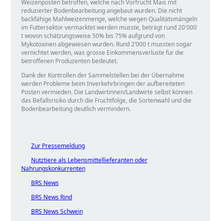
Weizenposten betroffen, welche nach Vorfrucht Mais mit
reduzierter Bodenbearbeitung angebaut wurden. Die nicht
backfähige Mahlweizenmenge, welche wegen Qualitätsmängeln
im Futtersektor vermarktet werden musste, beträgt rund 20'000
t wovon schätzungsweise 50% bis 75% aufgrund von
Mykotoxinen abgewiesen wurden. Rund 2’000 t mussten sogar
vernichtet werden, was grosse Einkommensverluste für die
betroffenen Produzenten bedeutet.
Dank der Kontrollen der Sammelstellen bei der Übernahme
werden Probleme beim Inverkehrbringen der aufbereiteten
Posten vermieden. Die Landwirtinnen/Landwirte selbst können
das Befallsrisiko durch die Fruchtfolge, die Sortenwahl und die
Bodenbearbeitung deutlich vermindern.
Zur Pressemeldung
Nutztiere als Lebensmittellieferanten oder
Nahrungskonkurrenten
BRS News
BRS News Rind
BRS News Schwein