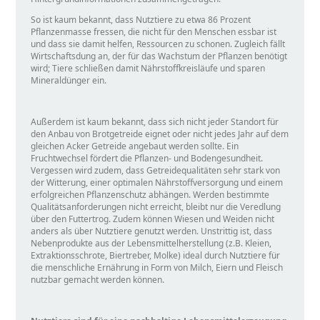
So ist kaum bekannt, dass Nutztiere zu etwa 86 Prozent
Pflanzenmasse fressen, die nicht für den Menschen essbar ist
und dass sie damit helfen, Ressourcen zu schonen. Zugleich fällt
Wirtschaftsdung an, der für das Wachstum der Pflanzen benötigt
wird; Tiere schließen damit Nährstoffkreisläufe und sparen
Mineraldünger ein.
Außerdem ist kaum bekannt, dass sich nicht jeder Standort für
den Anbau von Brotgetreide eignet oder nicht jedes Jahr auf dem
gleichen Acker Getreide angebaut werden sollte. Ein
Fruchtwechsel fördert die Pflanzen- und Bodengesundheit.
Vergessen wird zudem, dass Getreidequalitäten sehr stark von
der Witterung, einer optimalen Nährstoffversorgung und einem
erfolgreichen Pflanzenschutz abhängen. Werden bestimmte
Qualitätsanforderungen nicht erreicht, bleibt nur die Veredlung
über den Futtertrog. Zudem können Wiesen und Weiden nicht
anders als über Nutztiere genutzt werden. Unstrittig ist, dass
Nebenprodukte aus der Lebensmittelherstellung (z.B. Kleien,
Extraktionsschrote, Biertreber, Molke) ideal durch Nutztiere für
die menschliche Ernährung in Form von Milch, Eiern und Fleisch
nutzbar gemacht werden können.