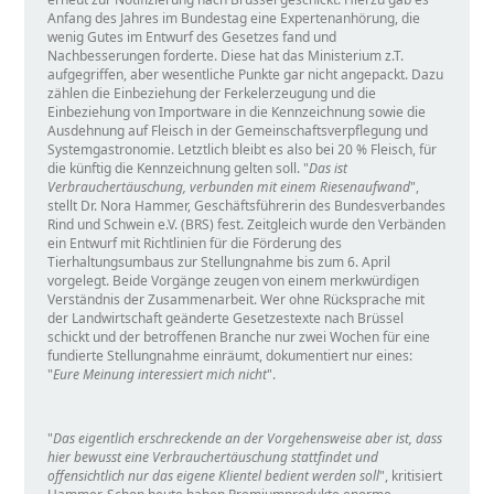
Anfang des Jahres im Bundestag eine Expertenanhörung, die
wenig Gutes im Entwurf des Gesetzes fand und
Nachbesserungen forderte. Diese hat das Ministerium z.T.
aufgegriffen, aber wesentliche Punkte gar nicht angepackt. Dazu
zählen die Einbeziehung der Ferkelerzeugung und die
Einbeziehung von Importware in die Kennzeichnung sowie die
Ausdehnung auf Fleisch in der Gemeinschaftsverpflegung und
Systemgastronomie. Letztlich bleibt es also bei 20 % Fleisch, für
die künftig die Kennzeichnung gelten soll.
Das ist
Verbrauchertäuschung, verbunden mit einem Riesenaufwand
,
stellt Dr. Nora Hammer, Geschäftsführerin des Bundesverbandes
Rind und Schwein e.V. (BRS) fest. Zeitgleich wurde den Verbänden
ein Entwurf mit Richtlinien für die Förderung des
Tierhaltungsumbaus zur Stellungnahme bis zum 6. April
vorgelegt. Beide Vorgänge zeugen von einem merkwürdigen
Verständnis der Zusammenarbeit. Wer ohne Rücksprache mit
der Landwirtschaft geänderte Gesetzestexte nach Brüssel
schickt und der betroffenen Branche nur zwei Wochen für eine
fundierte Stellungnahme einräumt, dokumentiert nur eines:
Eure Meinung interessiert mich nicht
.
Das eigentlich erschreckende an der Vorgehensweise aber ist, dass
hier bewusst eine Verbrauchertäuschung stattfindet und
offensichtlich nur das eigene Klientel bedient werden soll
, kritisiert