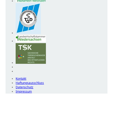
Kontakt
Haftungsausschluss
Datenschutz
Impressum
Wir
verwenden
auf