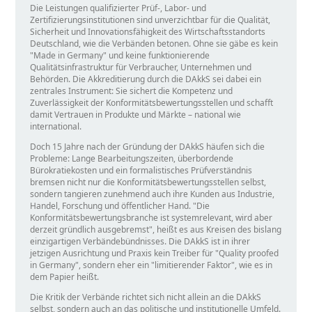
Die Leistungen qualifizierter Prüf-, Labor- und
Zertifizierungsinstitutionen sind unverzichtbar für die Qualität,
Sicherheit und Innovationsfähigkeit des Wirtschaftsstandorts
Deutschland, wie die Verbänden betonen. Ohne sie gäbe es kein
Made in Germany
und keine funktionierende
Qualitätsinfrastruktur für Verbraucher, Unternehmen und
Behörden. Die Akkreditierung durch die DAkkS sei dabei ein
zentrales Instrument: Sie sichert die Kompetenz und
Zuverlässigkeit der Konformitätsbewertungsstellen und schafft
damit Vertrauen in Produkte und Märkte – national wie
international.
Doch 15 Jahre nach der Gründung der DAkkS häufen sich die
Probleme: Lange Bearbeitungszeiten, überbordende
Bürokratiekosten und ein formalistisches Prüfverständnis
bremsen nicht nur die Konformitätsbewertungsstellen selbst,
sondern tangieren zunehmend auch ihre Kunden aus Industrie,
Handel, Forschung und öffentlicher Hand.
Die
Konformitätsbewertungsbranche ist systemrelevant, wird aber
derzeit gründlich ausgebremst
, heißt es aus Kreisen des bislang
einzigartigen Verbändebündnisses. Die DAkkS ist in ihrer
jetzigen Ausrichtung und Praxis kein Treiber für
Quality proofed
in Germany
, sondern eher ein
limitierender Faktor
, wie es in
dem Papier heißt.
Die Kritik der Verbände richtet sich nicht allein an die DAkkS
selbst, sondern auch an das politische und institutionelle Umfeld.