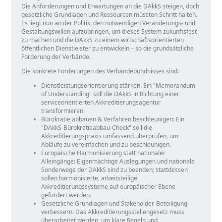
Die Anforderungen und Erwartungen an die DAkkS steigen, doch
gesetzliche Grundlagen und Ressourcen müssten Schritt halten.
Es liegt nun an der Politik, den notwendigen Veränderungs- und
Gestaltungswillen aufzubringen, um dieses System zukunftsfest
zu machen und die DAkkS zu einem wirtschaftsorientierten
öffentlichen Dienstleister zu entwickeln – so die grundsätzliche
Forderung der Verbände.
Die konkrete Forderungen des Verbändebündnisses sind:
Dienstleistungsorientierung stärken: Ein
Memorandum
of Understanding
soll die DAkkS in Richtung einer
serviceorientierten Akkreditierungsagentur
transformieren.
Bürokratie abbauen & Verfahren beschleunigen: Ein
DAkkS-Bürokratieabbau-Check
soll die
Akkreditierungspraxis umfassend überprüfen, um
Abläufe zu vereinfachen und zu beschleunigen.
Europäische Harmonisierung statt nationaler
Alleingänge: Eigenmächtige Auslegungen und nationale
Sonderwege der DAkkS sind zu beenden; stattdessen
sollen harmonisierte, arbeitsteilige
Akkreditierungssysteme auf europäischer Ebene
gefördert werden.
Gesetzliche Grundlagen und Stakeholder-Beteiligung
verbessern: Das Akkreditierungsstellengesetz muss
überarbeitet werden, um klare Regeln und