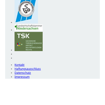
Kontakt
Haftungsausschluss
Datenschutz
Impressum
Wir
verwenden
auf
unserer
Website