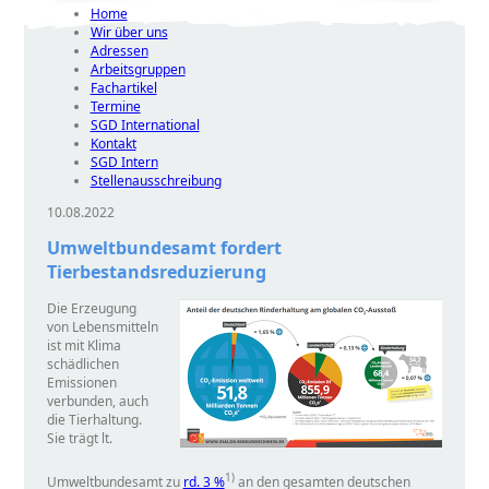
Home
Wir über uns
Adressen
Arbeitsgruppen
Fachartikel
Termine
SGD International
Kontakt
SGD Intern
Stellenausschreibung
10.08.2022
Umweltbundesamt fordert
Tierbestandsreduzierung
Die Erzeugung
von Lebensmitteln
ist mit Klima
schädlichen
Emissionen
verbunden, auch
die Tierhaltung.
Sie trägt lt.
1)
Umweltbundesamt zu
rd. 3 %
an den gesamten deutschen