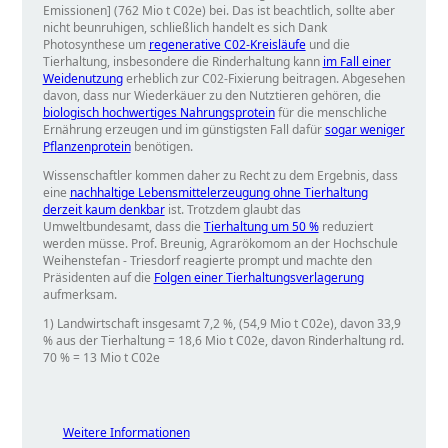
Emissionen] (762 Mio t C02e) bei. Das ist beachtlich, sollte aber
nicht beunruhigen, schließlich handelt es sich Dank
Photosynthese um
regenerative C02-Kreisläufe
und die
Tierhaltung, insbesondere die Rinderhaltung kann
im Fall einer
Weidenutzung
erheblich zur C02-Fixierung beitragen. Abgesehen
davon, dass nur Wiederkäuer zu den Nutztieren gehören, die
biologisch hochwertiges Nahrungsprotein
für die menschliche
Ernährung erzeugen und im günstigsten Fall dafür
sogar weniger
Pflanzenprotein
benötigen.
Wissenschaftler kommen daher zu Recht zu dem Ergebnis, dass
eine
nachhaltige Lebensmittelerzeugung ohne Tierhaltung
derzeit kaum denkbar
ist. Trotzdem glaubt das
Umweltbundesamt, dass die
Tierhaltung um 50 %
reduziert
werden müsse. Prof. Breunig, Agrarökomom an der Hochschule
Weihenstefan - Triesdorf reagierte prompt und machte den
Präsidenten auf die
Folgen einer Tierhaltungsverlagerung
aufmerksam.
1) Landwirtschaft insgesamt 7,2 %, (54,9 Mio t C02e), davon 33,9
% aus der Tierhaltung = 18,6 Mio t C02e, davon Rinderhaltung rd.
70 % = 13 Mio t C02e
Weitere Informationen