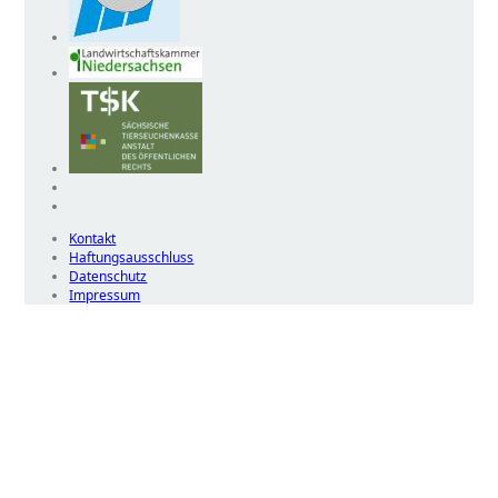
Kontakt
Haftungsausschluss
Datenschutz
Impressum
Wir
verwenden
auf
unserer
Website
technisch
notwendige
Cookies,
um