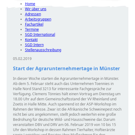
Home
Wir über uns
Adressen
Arbeitsgruppen
Fachartikel
Termine
SGD International
Kontakt
SGD Intern
Stellenausschreibung
05.02.2019
Start der Agrarunternehmertage in Münster
In dieser Woche starten die Agrarunternehmertage in Münster.
Ab dem 5. Februar steht auch das Unternehmen Toennies in
Halle Nord Stand 3213 für interessante Fachgespräche zur
Verfügung. Clemens Tönnies hält einen Vortrag am Dienstag um
18.00 Uhr auf dem Gemeinschaftsstand der VV Rheinland und
Zoetis in Halle Mitte. Auch spannend ist der ASP-Workshop im
Rahmen der Messe. Zwar ist die Afrikanische Schweinepest noch
nicht bei uns angekommen, stellt jedoch weiterhin eine große
Bedrohung für deutsche Wild- und Hausschweine dar. Darum
veranstalten DBV und DRV am 06. Februar 2019 von 10 bis 15
Uhr den Workshop in dessen Rahmen Tierhalter, Hoftierärzte
sowie Logistiker und Berater über Maßnahmen für den