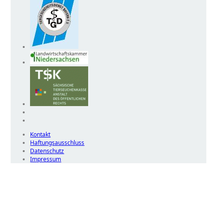
Kontakt
Haftungsausschluss
Datenschutz
Impressum
Wir
verwenden
auf
unserer
Website