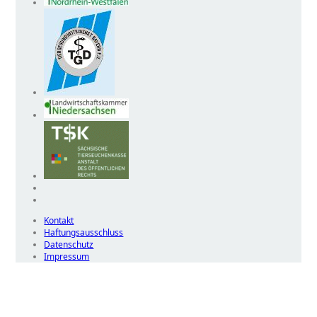
Kontakt
Haftungsausschluss
Datenschutz
Impressum
Wir
verwenden
auf