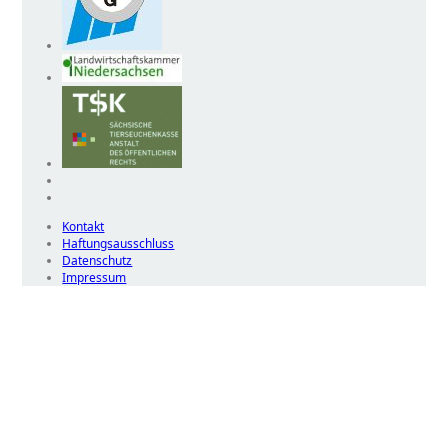
Kontakt
Haftungsausschluss
Datenschutz
Impressum
Wir
verwenden
auf
unserer
Website
technisch
notwendige
Cookies,