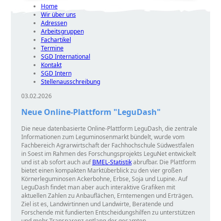
Home
Wir über uns
Adressen
Arbeitsgruppen
Fachartikel
Termine
SGD International
Kontakt
SGD Intern
Stellenausschreibung
03.02.2026
Neue Online-Plattform "LeguDash"
Die neue datenbasierte Online-Plattform LeguDash, die zentrale
Informationen zum Leguminosenmarkt bündelt, wurde vom
Fachbereich Agrarwirtschaft der Fachhochschule Südwestfalen
in Soest im Rahmen des Forschungsprojekts LeguNet entwickelt
und ist ab sofort auch auf
BMEL-Statistik
abrufbar. Die Plattform
bietet einen kompakten Marktüberblick zu den vier großen
Körnerleguminosen Ackerbohne, Erbse, Soja und Lupine. Auf
LeguDash findet man aber auch interaktive Grafiken mit
aktuellen Zahlen zu Anbauflächen, Erntemengen und Erträgen.
Ziel ist es, Landwirtinnen und Landwirte, Beratende und
Forschende mit fundierten Entscheidungshilfen zu unterstützen
und mehr Transparenz entlang der gesamten