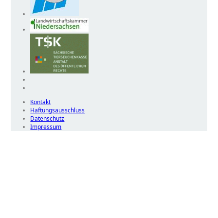
Kontakt
Haftungsausschluss
Datenschutz
Impressum
Wir
verwenden
auf
unserer
Website
technisch
notwendige
Cookies,
um