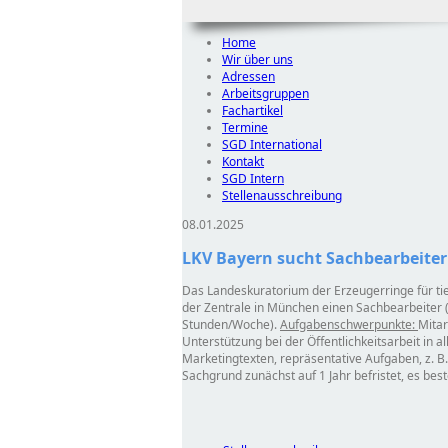
Home
Wir über uns
Adressen
Arbeitsgruppen
Fachartikel
Termine
SGD International
Kontakt
SGD Intern
Stellenausschreibung
08.01.2025
LKV Bayern sucht Sachbearbeiter 
Das Landeskuratorium der Erzeugerringe für tie
der Zentrale in München einen Sachbearbeiter (m
Stunden/Woche).
Aufgabenschwerpunkte:
Mitar
Unterstützung bei der Öffentlichkeitsarbeit in al
Marketingtexten, repräsentative Aufgaben, z. B.
Sachgrund zunächst auf 1 Jahr befristet, es be