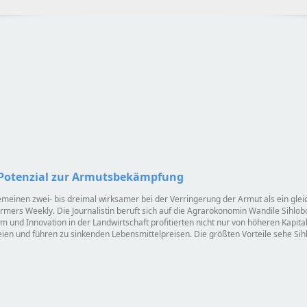
 Potenzial zur Armutsbekämpfung
gemeinen zwei- bis dreimal wirksamer bei der Verringerung der Armut als ein gl
rmers Weekly. Die Journalistin beruft sich auf die Agrarökonomin Wandile Sihlobo,
um und Innovation in der Landwirtschaft profitierten nicht nur von höheren Kapita
eien und führen zu sinkenden Lebensmittelpreisen. Die größten Vorteile sehe Sih