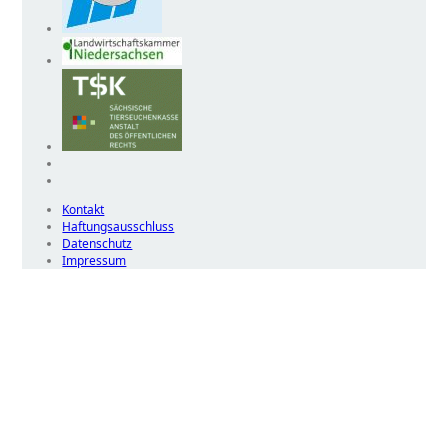
Kontakt
Haftungsausschluss
Datenschutz
Impressum
Wir
verwenden
auf
unserer
Website
technisch
notwendige
Cookies,
um