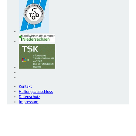
Kontakt
Haftungsausschluss
Datenschutz
Impressum
Wir
verwenden
auf
unserer
Website