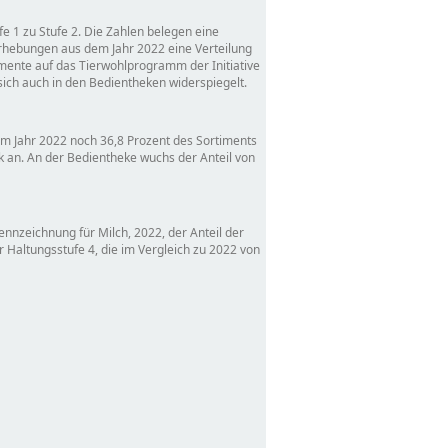
e 1 zu Stufe 2. Die Zahlen belegen eine
Erhebungen aus dem Jahr 2022 eine Verteilung
imente auf das Tierwohlprogramm der Initiative
sich auch in den Bedientheken widerspiegelt.
im Jahr 2022 noch 36,8 Prozent des Sortiments
rk an. An der Bedientheke wuchs der Anteil von
ennzeichnung für Milch, 2022, der Anteil der
r Haltungsstufe 4, die im Vergleich zu 2022 von