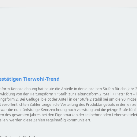
estätigen Tierwohl-Trend
sform-Kennzeichnung hat heute die Anteile in den einzelnen Stufen für das Jahr 
ntwicklung von der Haltungsform 1
Stall
zur Haltungsform 2
Stall + Platz
fort –
ngsform 2. Bei Geflügel bleibt der Anteil in der Stufe 2 stabil bei um die 90 Proz
zt veröffentlichten Zahlen zeigen die Verteilung des Produktangebots in den einz
war die nun fünfstufige Kennzeichnung noch vierstufig und die jetzige Stufe fünf
en des gesamten Jahres bei den Eigenmarken der teilnehmenden Lebensmittelei
tellen, werden diese Zahlen regelmäßig kommuniziert.