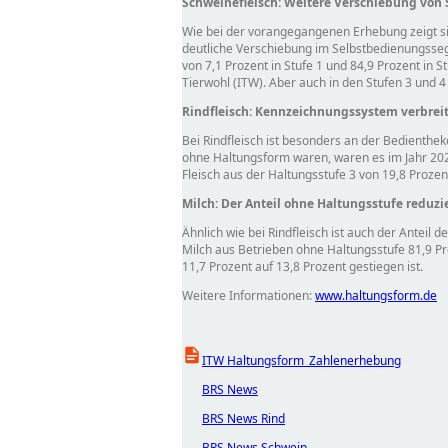
Schweinefleisch: Weitere Verschiebung von S
Wie bei der vorangegangenen Erhebung zeigt sic
deutliche Verschiebung im Selbstbedienungssegm
von 7,1 Prozent in Stufe 1 und 84,9 Prozent in
Tierwohl (ITW). Aber auch in den Stufen 3 und 
Rindfleisch: Kennzeichnungssystem verbreit
Bei Rindfleisch ist besonders an der Bedienthe
ohne Haltungsform waren, waren es im Jahr 2023 
Fleisch aus der Haltungsstufe 3 von 19,8 Prozen
Milch: Der Anteil ohne Haltungsstufe reduzie
Ähnlich wie bei Rindfleisch ist auch der Anteil
Milch aus Betrieben ohne Haltungsstufe 81,9 Pro
11,7 Prozent auf 13,8 Prozent gestiegen ist.
Weitere Informationen:
www.haltungsform.de
ITW Haltungsform_Zahlenerhebung
BRS News
BRS News Rind
BRS News Schwein