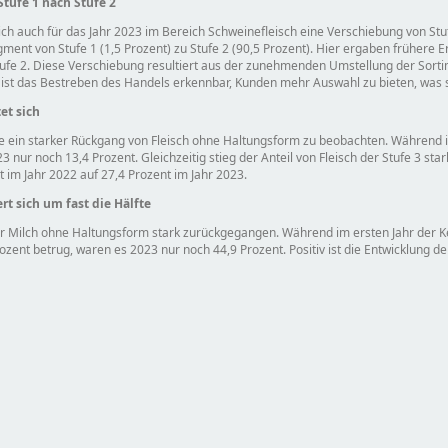
tufe 1 nach Stufe 2
h auch für das Jahr 2023 im Bereich Schweinefleisch eine Verschiebung von Stuf
ent von Stufe 1 (1,5 Prozent) zu Stufe 2 (90,5 Prozent). Hier ergaben frühere 
 Stufe 2. Diese Verschiebung resultiert aus der zunehmenden Umstellung der Sort
4 ist das Bestreben des Handels erkennbar, Kunden mehr Auswahl zu bieten, was 
et sich
ke ein starker Rückgang von Fleisch ohne Haltungsform zu beobachten. Während 
nur noch 13,4 Prozent. Gleichzeitig stieg der Anteil von Fleisch der Stufe 3 sta
t im Jahr 2022 auf 27,4 Prozent im Jahr 2023.
rt sich um fast die Hälfte
 der Milch ohne Haltungsform stark zurückgegangen. Während im ersten Jahr der K
zent betrug, waren es 2023 nur noch 44,9 Prozent. Positiv ist die Entwicklung de