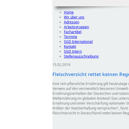
Home
Wir über uns
Adressen
Arbeitsgruppen
Fachartikel
Termine
SGD International
Kontakt
SGD Intern
Stellenausschreibung
15.02.2019
Fleischverzicht rettet keinen Re
Eine rein pflanzliche Ernährung gilt heutzutage 
Verweis auf den vermeintlich besseren Umwelt-
Ernährungsverhalten der Deutschen und nation
Welternährung im globalen Kontext? Das unter
Ernährung und einer Verschärfung nationaler S
Kritiker der Nutztierhaltung versprechen
, fass
Fleischverzicht in Deutschland rettet keinen Re