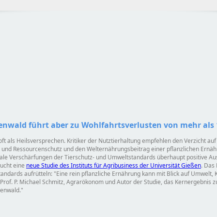
genwald führt aber zu Wohlfahrtsverlusten von mehr als 
oft als Heilsversprechen. Kritiker der Nutztierhaltung empfehlen den Verzicht auf
 und Ressourcenschutz und den Welternährungsbeitrag einer pflanzlichen Ernäh
ale Verschärfungen der Tierschutz- und Umweltstandards überhaupt positive Au
sucht eine
neue Studie des Instituts für Agribusiness der Universität Gießen
. Das
tandards aufrütteln:
Eine rein pflanzliche Ernährung kann mit Blick auf Umwelt,
t Prof. P. Michael Schmitz, Agrarökonom und Autor der Studie, das Kernergebnis
genwald.