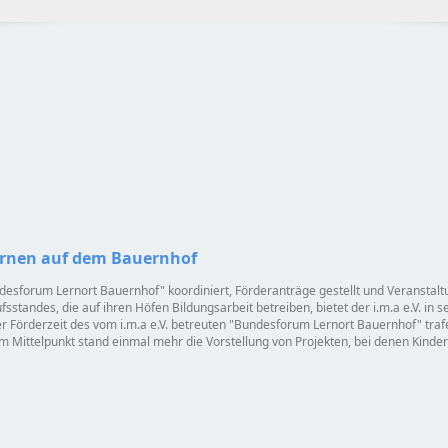
ernen auf dem Bauernhof
desforum Lernort Bauernhof
koordiniert, Förderanträge gestellt und Veranstaltu
standes, die auf ihren Höfen Bildungsarbeit betreiben, bietet der i.m.a e.V. in 
 Förderzeit des vom i.m.a e.V. betreuten
Bundesforum Lernort Bauernhof
traf
m Mittelpunkt stand einmal mehr die Vorstellung von Projekten, bei denen Kinder