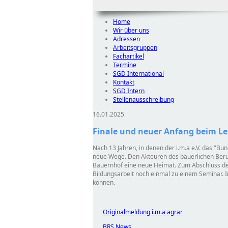
Home
Wir über uns
Adressen
Arbeitsgruppen
Fachartikel
Termine
SGD International
Kontakt
SGD Intern
Stellenausschreibung
16.01.2025
Finale und neuer Anfang beim L
Nach 13 Jahren, in denen der i.m.a e.V. das
Bun
neue Wege. Den Akteuren des bäuerlichen Berufs
Bauernhof eine neue Heimat. Zum Abschluss der
Bildungsarbeit noch einmal zu einem Seminar. I
können.
Originalmeldung i.m.a agrar
BRS News