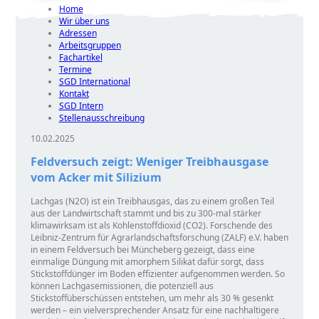
Home
Wir über uns
Adressen
Arbeitsgruppen
Fachartikel
Termine
SGD International
Kontakt
SGD Intern
Stellenausschreibung
10.02.2025
Feldversuch zeigt: Weniger Treibhausgase
vom Acker mit Silizium
Lachgas (N2O) ist ei​​n Treibhausgas, das zu einem großen Teil
aus der Landwirtschaft stammt und bis zu 300-mal stärker
klimawirksam ist als Kohlenstoffdioxid (CO2). Forschende des
Leibniz-Zentrum für Agrarlandschaftsforschung (ZALF) e.V. haben
in einem Feldversuch bei Müncheberg gezeigt, dass eine
einmalige Düngung mit amorphem Silikat dafür sorgt, dass
Stickstoffdünger im Boden effizienter aufgenommen werden. So
können Lachgasemissionen, die potenziell aus
Stickstoffüberschüssen entstehen, um mehr als 30 % gesenkt
werden – ein vielversprechender Ansatz für eine nachhaltigere