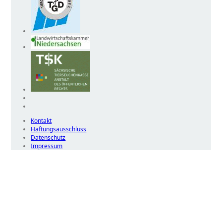
Kontakt
Haftungsausschluss
Datenschutz
Impressum
Wir
verwenden
auf
unserer
Website
technisch
notwendige