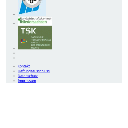
Kontakt
Haftungsausschluss
Datenschutz
Impressum
Wir
verwenden
auf
unserer
Website
technisch
notwendige
Cookies,