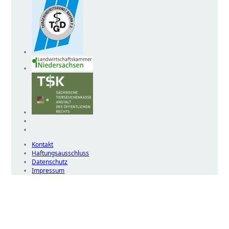
Kontakt
Haftungsausschluss
Datenschutz
Impressum
Wir
verwenden
auf
unserer
Website