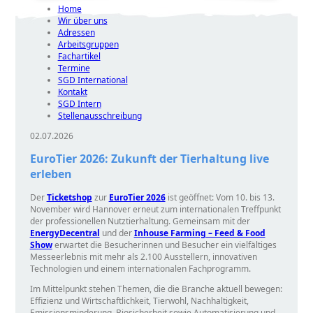
Home
Wir über uns
Adressen
Arbeitsgruppen
Fachartikel
Termine
SGD International
Kontakt
SGD Intern
Stellenausschreibung
02.07.2026
EuroTier 2026: Zukunft der Tierhaltung live
erleben
Der
Ticketshop
zur
EuroTier 2026
ist geöffnet: Vom 10. bis 13.
November wird Hannover erneut zum internationalen Treffpunkt
der professionellen Nutztierhaltung. Gemeinsam mit der
EnergyDecentral
und der
Inhouse Farming – Feed & Food
Show
erwartet die Besucherinnen und Besucher ein vielfältiges
Messeerlebnis mit mehr als 2.100 Ausstellern, innovativen
Technologien und einem internationalen Fachprogramm.
Im Mittelpunkt stehen Themen, die die Branche aktuell bewegen:
Effizienz und Wirtschaftlichkeit, Tierwohl, Nachhaltigkeit,
Emissionsminderung, Biosicherheit sowie Automatisierung und