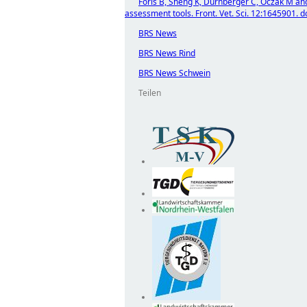
Foris B, Sheng K, Dürnberger C, Oczak M and 
assessment tools. Front. Vet. Sci. 12:1645901. 
BRS News
BRS News Rind
BRS News Schwein
Teilen