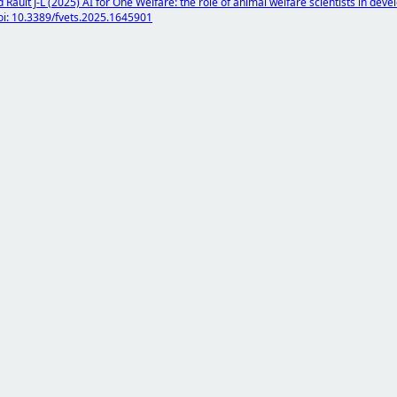
Rault J-L (2025) AI for One Welfare: the role of animal welfare scientists in deve
doi: 10.3389/fvets.2025.1645901