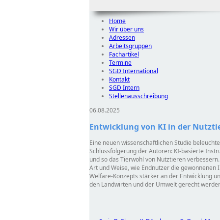
Home
Wir über uns
Adressen
Arbeitsgruppen
Fachartikel
Termine
SGD International
Kontakt
SGD Intern
Stellenausschreibung
06.08.2025
Entwicklung von KI in der Nutzti
Eine neuen wissenschaftlichen Studie beleuchtet
Schlussfolgerung der Autoren: KI-basierte Ins
und so das Tierwohl von Nutztieren verbessern.
Art und Weise, wie Endnutzer die gewonnenen I
Welfare-Konzepts stärker an der Entwicklung un
den Landwirten und der Umwelt gerecht werden