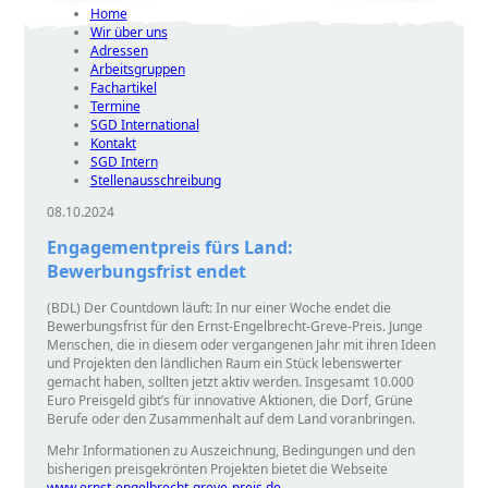
Home
Wir über uns
Adressen
Arbeitsgruppen
Fachartikel
Termine
SGD International
Kontakt
SGD Intern
Stellenausschreibung
08.10.2024
Engagementpreis fürs Land:
Bewerbungsfrist endet
(BDL) Der Countdown läuft: In nur einer Woche endet die
Bewerbungsfrist für den Ernst-Engelbrecht-Greve-Preis. Junge
Menschen, die in diesem oder vergangenen Jahr mit ihren Ideen
und Projekten den ländlichen Raum ein Stück lebenswerter
gemacht haben, sollten jetzt aktiv werden. Insgesamt 10.000
Euro Preisgeld gibt’s für innovative Aktionen, die Dorf, Grüne
Berufe oder den Zusammenhalt auf dem Land voranbringen.
Mehr Informationen zu Auszeichnung, Bedingungen und den
bisherigen preisgekrönten Projekten bietet die Webseite
www.ernst-engelbrecht-greve-preis.de
.