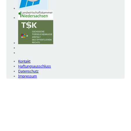
Kontakt
Haftungsausschluss
Datenschutz
Impressum
Wir
verwenden
auf
unserer
Website
technisch
notwendige
Cookies,
um