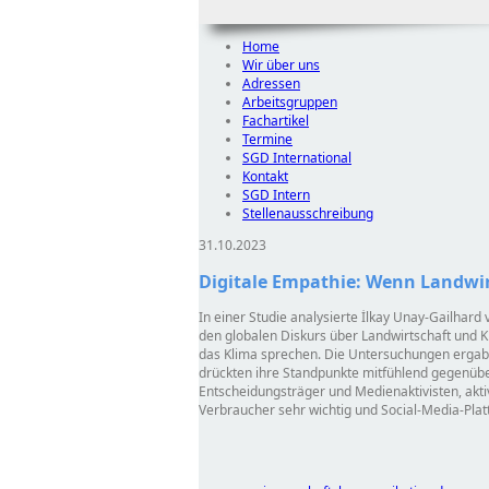
Home
Wir über uns
Adressen
Arbeitsgruppen
Fachartikel
Termine
SGD International
Kontakt
SGD Intern
Stellenausschreibung
31.10.2023
Digitale Empathie: Wenn Landwir
In einer Studie analysierte İlkay Unay-Gailhard
den globalen Diskurs über Landwirtschaft und 
das Klima sprechen. Die Untersuchungen ergab
drückten ihre Standpunkte mitfühlend gegenüber
Entscheidungsträger und Medienaktivisten, akti
Verbraucher sehr wichtig und Social-Media-Plat