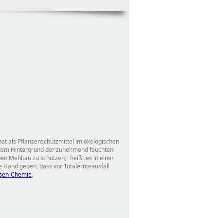
t als Pflanzenschutzmittel im ökologischen
r dem Hintergrund der zunehmend feuchten
hen Mehltau zu schützen,
heißt es in einer
 Hand geben, dass vor Totalernteausfall
ssen-Chemie
.