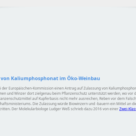
ng von Kaliumphosphonat im Öko-Weinbau
 der Europäischen-Kommission einen Antrag auf Zulassung von Kaliumphosphona
nnen und Winzer dort zielgenau beim Pflanzenschutz unterstützt werden, wo vo
anzenschutzmittel auf Kupferbasis nicht mehr ausreichen, Reben vor dem Falsc
aftsministeriums. Die Zulassung würde Biowinzern und -bauern ein Mittel an die
mstritten. Der Molekularbiologe Ludger Weß schrieb dazu 2016 von einer
Zwei-Kla