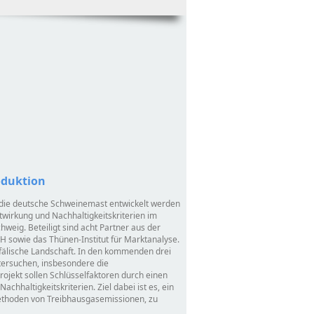
oduktion
r die deutsche Schweinemast entwickelt werden
wirkung und Nachhaltigkeitskriterien im
hweig. Beteiligt sind acht Partner aus der
sowie das Thünen-Institut für Marktanalyse.
stfälische Landschaft. In den kommenden drei
tersuchen, insbesondere die
rojekt sollen Schlüsselfaktoren durch einen
chhaltigkeitskriterien. Ziel dabei ist es, ein
methoden von Treibhausgasemissionen, zu