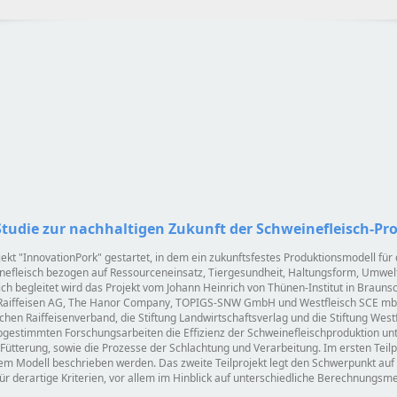
udie zur nachhaltigen Zukunft der Schweinefleisch-Pr
jekt
InnovationPork
gestartet, in dem ein zukunftsfestes Produktionsmodell fü
inefleisch bezogen auf Ressourceneinsatz, Tiergesundheit, Haltungsform, Umwelt
ich begleitet wird das Projekt vom Johann Heinrich von Thünen-Institut in Braunsc
 Raiffeisen AG, The Hanor Company, TOPIGS-SNW GmbH und Westfleisch SCE mbH 
schen Raiffeisenverband, die Stiftung Landwirtschaftsverlag und die Stiftung We
abgestimmten Forschungsarbeiten die Effizienz der Schweinefleischproduktion un
Fütterung, sowie die Prozesse der Schlachtung und Verarbeitung. Im ersten Teilp
inem Modell beschrieben werden. Das zweite Teilprojekt legt den Schwerpunkt auf Na
r derartige Kriterien, vor allem im Hinblick auf unterschiedliche Berechnungs