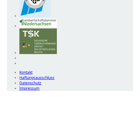
Kontakt
Haftungsausschluss
Datenschutz
Impressum
Wir
verwenden
auf
unserer
Website
technisch
notwendige
Cookies,