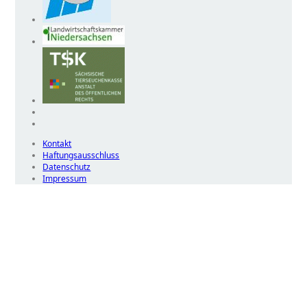
Kontakt
Haftungsausschluss
Datenschutz
Impressum
Wir
verwenden
auf
unserer
Website
technisch
notwendige
Cookies,
um