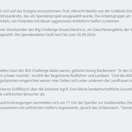
m sich auf das Ereignis einzustimmen. Prof. Albrecht Neeße von der Uniklinik Gött
rüsenkrebs, das als Spendenprojekt ausgewählt wurde. Die Arbeitsgruppe um 
keln, um Patienten mit dieser aggressiven Krebsform helfen zu können.
r Vorsitzender des Big Challenge Deutschland e.V., ein Zwischenergebnis der S
gezahlt. Die Spendenaktion läuft noch bis zum 30.09.2024.
ziellen Start der BIG Challenge dabei waren, gehörte Georg Biedemann.
In den 
ben schwer machte
, erzählt der begeisterte Radfahrer und Landwirt.
Und die 400
gsstationen eingerichtet waren. Hier haben sich unter anderem die Landfrauen i
res Grillfleisch über die Initiative Agrill. Eine kleine landwirtschaftliche Auss
e zahlreichen Besucher ab.
d Anstrengungen sammelten sich um 17 Uhr die Sportler zur traditionellen Ziele
 zusammen mit zahlreichen Helfern organisierte, sprach das Schlusswort.
Gemei