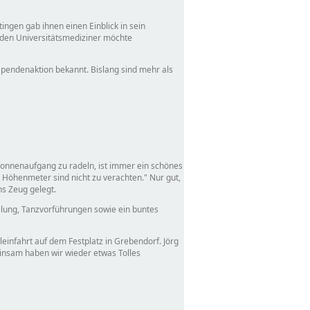
ingen gab ihnen einen Einblick in sein
den Universitätsmediziner möchte
pendenaktion bekannt. Bislang sind mehr als
Sonnenaufgang zu radeln, ist immer ein schönes
 Höhenmeter sind nicht zu verachten.
Nur gut,
ns Zeug gelegt.
tellung, Tanzvorführungen sowie ein buntes
infahrt auf dem Festplatz in Grebendorf. Jörg
nsam haben wir wieder etwas Tolles