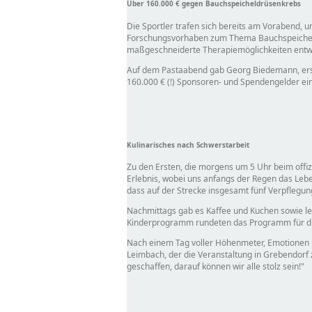
Über 160.000 € gegen Bauchspeicheldrüsenkrebs
Die Sportler trafen sich bereits am Vorabend, u
Forschungsvorhaben zum Thema Bauchspeicheld
maßgeschneiderte Therapiemöglichkeiten entwic
Auf dem Pastaabend gab Georg Biedemann, erste
160.000 € (!) Sponsoren- und Spendengelder ein
Kulinarisches nach Schwerstarbeit
Zu den Ersten, die morgens um 5 Uhr beim offi
Erlebnis, wobei uns anfangs der Regen das Le
dass auf der Strecke insgesamt fünf Verpflegun
Nachmittags gab es Kaffee und Kuchen sowie lecke
Kinderprogramm rundeten das Programm für di
Nach einem Tag voller Höhenmeter, Emotionen un
Leimbach, der die Veranstaltung in Grebendorf
geschaffen, darauf können wir alle stolz sein!