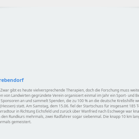
Grebendorf
. Zwar gibt es heute vielversprechende Therapien, doch die Forschung muss weit
 von Landwirten gegründete Verein organisiert einmal im Jahr ein Sport- und Be
ld Sponsoren an und sammelt Spenden, die zu 100 % an die deutsche Krebshilfe we
(Hessen) statt. Am Samstag, dem 15.06. fiel der Startschuss für insgesamt 185
hrradtour in Richtung Eichsfeld und zurück über Wanfried nach Eschwege war kn
en den Rundkurs mehrmals, zwei Radfahrer sogar siebenmal. Die knapp 10 km la
hrmals gemeistert.