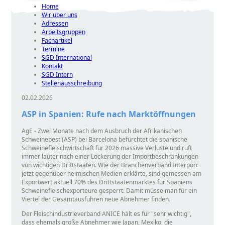
Home
Wir über uns
Adressen
Arbeitsgruppen
Fachartikel
Termine
SGD International
Kontakt
SGD Intern
Stellenausschreibung
02.02.2026
ASP in Spanien: Rufe nach Marktöffnungen
AgE - Zwei Monate nach dem Ausbruch der Afrikanischen
Schweinepest (ASP) bei Barcelona befürchtet die spanische
Schweinefleischwirtschaft für 2026 massive Verluste und ruft
immer lauter nach einer Lockerung der Importbeschränkungen
von wichtigen Drittstaaten. Wie der Branchenverband Interporc
jetzt gegenüber heimischen Medien erklärte, sind gemessen am
Exportwert aktuell 70% des Drittstaatenmarktes für Spaniens
Schweinefleischexporteure gesperrt. Damit müsse man für ein
Viertel der Gesamtausfuhren neue Abnehmer finden.
Der Fleischindustrieverband ANICE hält es für
sehr wichtig
,
dass ehemals große Abnehmer wie Japan, Mexiko, die