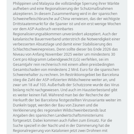
Philippinen und Malaysia die vollständige Sperrung ihrer Märkte
aufheben und eine Regionalisierung der Schutzmaßnahmen
akzeptieren. In diesem Zusammenhang wird in der spanischen
Schweinefleischbranche auf China verwiesen, das der wichtigste
Drittstaatenmarkt für die Spanier ist und ein erst wenige Wochen
vor dem ASP-Ausbruch vereinbartes
Regionalisierungsabkommen unverändert akzeptiert. Auch der
katalanische Bauernverband unterstrich die Notwendigkeit einer
verbesserten Absatzlage und damit einer Stabilisierung des
Schlachtschweinepreises. Denn sollte dieser bis Ende 2026 das
Niveau von Anfang November 2025 weiter um mindestens 30
Cent pro Kilogramm Lebendgewicht (LG) verfehlen, sei im
Gesamtjahr rein rechnerisch mit einem allein preisbedingten
Gesamtschaden von mindestens 2 Mrd. Euro für die spanischen
Schweinehalter zu rechnen. Im Restriktionsgebiet bei Barcelona
stieg die Zahl der ASP-infizierten Wildschweine weiter an, und
zwar um 18 auf 103. Außerhalb der Schutzzone wurde das Virus
bislang nicht nachgewiesen. Und auch im Haustierbestand gibt
es weiter keinen Fall. Während man bei der Recherche der
Herkunft der bei Barcelona festgestellten Virusvariante weiter im
Dunkeln tappt, werden der Bau von Zäunen und die
Verkleinerung des regionalen Wildschweinbestands laut
Angaben des spanischen Landwirtschaftsministeriums
fortgesetzt. Dabei kommen auch Fallen zum Einsatz. Für die
Suche speziell in der Nacht und in der Dämmerung hat die
Regionalregierung von Katalonien jetzt zwei Drohnen mit