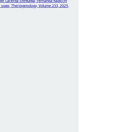
Abner Lacerda Shinkawa, Fernanda Radicchi
s sows, Theriogenology, Volume 233, 2025,