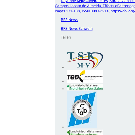
Dayanne Kelly Oliveira Pires, Soraia Viana 
Campos Lobato de Almeida, Effects of altrenoge
Pages 131-138, ISSN 0093-691X, https://doi.org
BRS News
BRS News Schwein
Teilen