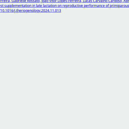
Ferreira, Gabrielle Rossato, João Vitor Lopes-Ferreira, Lucas Carvalho Cardoso, 
st supplementation in late lactation on reproductive performance of primiparou
/10.1016/j.theriogenology.2024.11.013