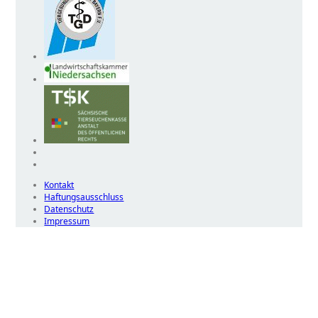
Kontakt
Haftungsausschluss
Datenschutz
Impressum
Wir
verwenden
auf
unserer
Website
technisch