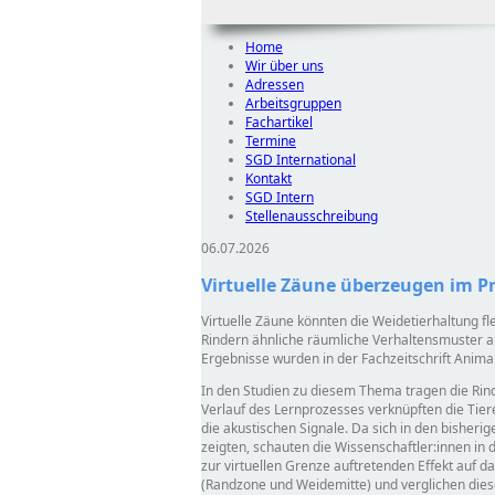
Home
Wir über uns
Adressen
Arbeitsgruppen
Fachartikel
Termine
SGD International
Kontakt
SGD Intern
Stellenausschreibung
06.07.2026
Virtuelle Zäune überzeugen im Pr
Virtuelle Zäune könnten die Weidetierhaltung fle
Rindern ähnliche räumliche Verhaltensmuster a
Ergebnisse wurden in der Fachzeitschrift Animal 
In den Studien zu diesem Thema tragen die Rin
Verlauf des Lernprozesses verknüpften die Tier
die akustischen Signale. Da sich in den bisher
zeigten, schauten die Wissenschaftler:innen in
zur virtuellen Grenze auftretenden Effekt auf 
(Randzone und Weidemitte) und verglichen diese