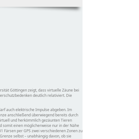
sität Göttingen zeigt, dass virtuelle Zäune bei
schutzbedenken deutlich relativiert. Die
arf auch elektrische Impulse abgeben. Im
renze anschließend überwiegend bereits durch
virtuell und herkömmlich gezäunten Tieren
nd somit einen möglicherweise nur in der Nähe
r 31 Färsen per GPS zwei verschiedenen Zonen zu
 Grenze selbst – unabhängig davon, ob sie