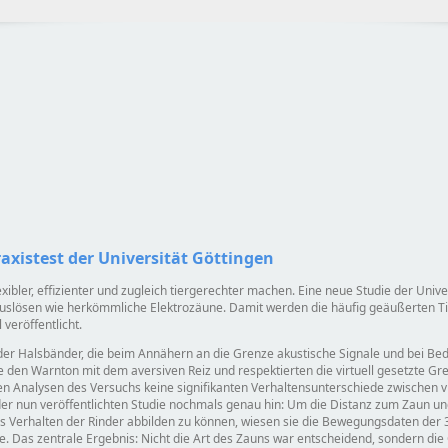
axistest der Universität Göttingen
xibler, effizienter und zugleich tiergerechter machen. Eine neue Studie der Univer
uslösen wie herkömmliche Elektrozäune. Damit werden die häufig geäußerten Tier
veröffentlicht.
der Halsbänder, die beim Annähern an die Grenze akustische Signale und bei Bed
e den Warnton mit dem aversiven Reiz und respektierten die virtuell gesetzte G
igen Analysen des Versuchs keine signifikanten Verhaltensunterschiede zwischen 
 der nun veröffentlichten Studie nochmals genau hin: Um die Distanz zum Zaun u
das Verhalten der Rinder abbilden zu können, wiesen sie die Bewegungsdaten de
. Das zentrale Ergebnis: Nicht die Art des Zauns war entscheidend, sondern die