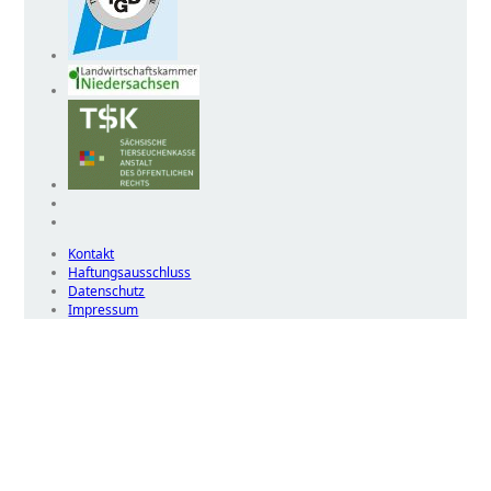
Kontakt
Haftungsausschluss
Datenschutz
Impressum
Wir
verwenden
auf
unserer
Website
technisch
notwendige
Cookies,