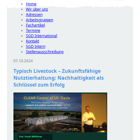
Home
Wir über uns
Adressen
Arbeitsgruppen
Fachartikel
Termine
SGD International
Kontakt
SGD Intern
Stellenausschreibung
07.10.2024
Typisch Livestock – Zukunftsfähige
Nutztierhaltung: Nachhaltigkeit als
Schlüssel zum Erfolg