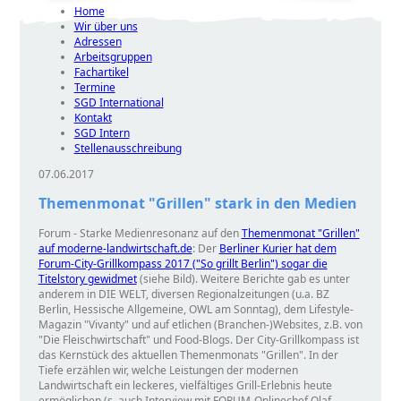
Home
Wir über uns
Adressen
Arbeitsgruppen
Fachartikel
Termine
SGD International
Kontakt
SGD Intern
Stellenausschreibung
07.06.2017
Themenmonat "Grillen" stark in den Medien
Forum - Starke Medienresonanz auf den
Themenmonat "Grillen"
auf moderne-landwirtschaft.de
: Der
Berliner Kurier hat dem
Forum-City-Grillkompass 2017 ("So grillt Berlin") sogar die
Titelstory gewidmet
(siehe Bild). Weitere Berichte gab es unter
anderem in DIE WELT, diversen Regionalzeitungen (u.a. BZ
Berlin, Hessische Allgemeine, OWL am Sonntag), dem Lifestyle-
Magazin
Vivanty
und auf etlichen (Branchen-)Websites, z.B. von
Die Fleischwirtschaft
und Food-Blogs. Der City-Grillkompass ist
das Kernstück des aktuellen Themenmonats
Grillen
. In der
Tiefe erzählen wir, welche Leistungen der modernen
Landwirtschaft ein leckeres, vielfältiges Grill-Erlebnis heute
ermöglichen (s. auch Interview mit FORUM-Onlinechef Olaf