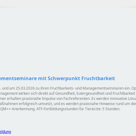
ementseminare mit Schwerpunkt Fruchtbarkeit
. und am 25.03.2026 zu ihren Fruchbarkeits- und Managementseminaren ein. Opti
agement wirken sich direkt auf Gesundheit, Eutergesundheit und Fruchtbarkeit
r erhalten praxisnahe Impulse von Fachreferenten. Es werden innovative Lösun
 Maßnahmen erfolgreich umsetzt, und es werden praxisnahe Hinweise rund um di
QM++-Anerkennung. ATF-Fortbildungsstunden für Tierärzte: 5 Stunden.
eldung