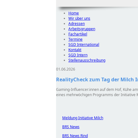
Home
Wir über uns
Adressen
Arbeitsgruppen
Fachartikel
Termine
SGD International
Kontakt
SGD Intern
Stellenausschreibung
01.06.2026
RealityCheck zum Tag der Milch In
Gaming-Influencer:innen auf dem Hof, Kühe am B
eines mehrwöchigen Programms der Initiative Mi
Meldung Initiative Milch
BRS News
BRS News Rind