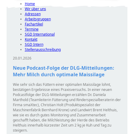
Home
Wir über uns
Adressen
Arbeitsgruppen
Fachartikel
Termine
SGD International
Kontakt
SGD Intern
Stellenausschreibung
20.01.2026
Neue Podcast-Folge der DLG-Mitteilungen:
Mehr Milch durch optimale Maissilage
Wie sehr sich das Füttern einer optimalen Maissilage lohnt,
bestätigen Ergebnisse eines Praxisversuchs. In einer neuen
Podcastfolge der DLG-Mitteilungen erzählen Dr. Daniela
Marthold (Teamleiterin Fütterung und Rinderspezialberaterin der
Firma smaXtec), Christian Holt (Produktspezialist der
Maschinenfabrik Bernhard Krone) und Landwirt Brent Helthuis,
wie sie es durch gutes Monitoring und Zusammenarbeit
geschafft haben, die Milchleistung der Herde des Betriebs
Helthuis innerhalb kürzester Zeit um 2 kg je Kuh und Tag zu
steigern.