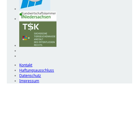
Kontakt
Haftungsausschluss
Datenschutz
Impressum
Wir
verwenden
auf
unserer
Website
technisch
notwendige
Cookies,
um