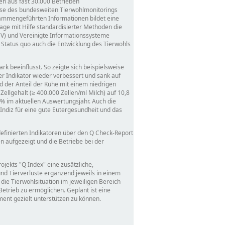
en aus fast 30.000 Betrieben
sse des bundesweiten Tierwohlmonitorings
sammengeführten Informationen bildet eine
age mit Hilfe standardisierter Methoden die
V) und Vereinigte Informationssysteme
 Status quo auch die Entwicklung des Tierwohls
 beeinflusst. So zeigte sich beispielsweise
r Indikator wieder verbessert und sank auf
d der Anteil der Kühe mit einem niedrigen
Zellgehalt (≥ 400.000 Zellen/ml Milch) auf 10,8
9 % im aktuellen Auswertungsjahr. Auch die
 Indiz für eine gute Eutergesundheit und das
definierten Indikatoren über den Q Check-Report
n aufgezeigt und die Betriebe bei der
rojekts
Q Index
eine zusätzliche,
nd Tierverluste ergänzend jeweils in einem
die Tierwohlsituation im jeweiligen Bereich
Betrieb zu ermöglichen. Geplant ist eine
ent gezielt unterstützen zu können.