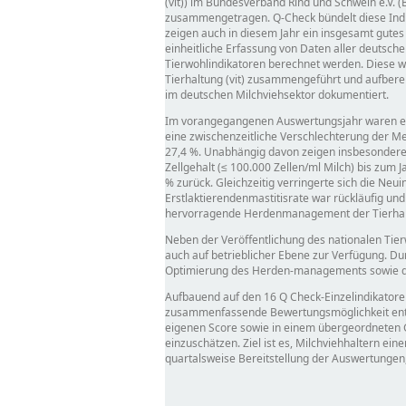
(vit)) im Bundesverband Rind und Schwein e.V. 
zusammengetragen. Q-Check bündelt diese Indik
zeigen auch in diesem Jahr ein insgesamt gute
einheitliche Erfassung von Daten aller deutsch
Tierwohlindikatoren berechnet werden. Diese 
Tierhaltung (vit) zusammengeführt und aufberei
im deutschen Milchviehsektor dokumentiert.
Im vorangegangenen Auswertungsjahr waren einz
eine zwischenzeitliche Verschlechterung der Me
27,4 %. Unabhängig davon zeigen insbesondere d
Zellgehalt (≤ 100.000 Zellen/ml Milch) bis zum J
% zurück. Gleichzeitig verringerte sich die Neu
Erstlaktierendenmastitisrate war rückläufig und
hervorragende Herdenmanagement der Tierhal
Neben der Veröffentlichung des nationalen Tier
auch auf betrieblicher Ebene zur Verfügung. Du
Optimierung des Herden-managements sowie der
Aufbauend auf den 16 Q Check-Einzelindikator
zusammenfassende Bewertungsmöglichkeit entwic
eigenen Score sowie in einem übergeordneten Ges
einzuschätzen. Ziel ist es, Milchviehhaltern ein
quartalsweise Bereitstellung der Auswertungen