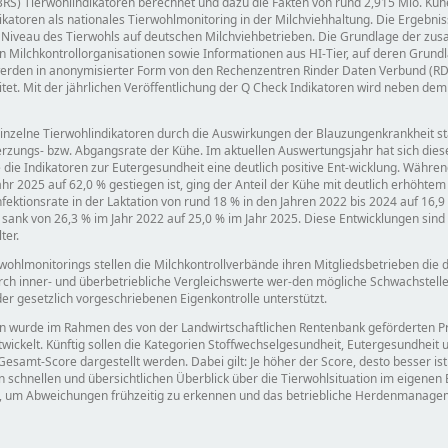
(BRS) Tierwohlindikatoren berechnet und dazu die Fakten von rund 2,915 Mio. Küh
atoren als nationales Tierwohlmonitoring in der Milchviehhaltung. Die Ergebni
s Niveau des Tierwohls auf deutschen Milchviehbetrieben. Die Grundlage der zu
en Milchkontrollorganisationen sowie Informationen aus HI-Tier, auf deren Grundl
werden in anonymisierter Form von den Rechenzentren Rinder Daten Verbund (RD
tet. Mit der jährlichen Veröffentlichung der Q Check Indikatoren wird neben dem
elne Tierwohlindikatoren durch die Auswirkungen der Blauzungenkrankheit stark
rzungs- bzw. Abgangsrate der Kühe. Im aktuellen Auswertungsjahr hat sich diese
ie Indikatoren zur Eutergesundheit eine deutlich positive Ent-wicklung. Währen
ahr 2025 auf 62,0 % gestiegen ist, ging der Anteil der Kühe mit deutlich erhöhtem 
infektionsrate in der Laktation von rund 18 % in den Jahren 2022 bis 2024 auf 16,
 sank von 26,3 % im Jahr 2022 auf 25,0 % im Jahr 2025. Diese Entwicklungen sind
ter.
wohlmonitorings stellen die Milchkontrollverbände ihren Mitgliedsbetrieben die 
rch inner- und überbetriebliche Vergleichswerte wer-den mögliche Schwachstelle
 gesetzlich vorgeschriebenen Eigenkontrolle unterstützt.
en wurde im Rahmen des von der Landwirtschaftlichen Rentenbank geförderten P
kelt. Künftig sollen die Kategorien Stoffwechselgesundheit, Eutergesundheit u
amt-Score dargestellt werden. Dabei gilt: Je höher der Score, desto besser ist 
en schnellen und übersichtlichen Überblick über die Tierwohlsituation im eigenen 
, um Abweichungen frühzeitig zu erkennen und das betriebliche Herdenmanagem