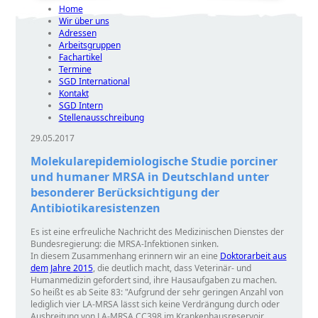
Home
Wir über uns
Adressen
Arbeitsgruppen
Fachartikel
Termine
SGD International
Kontakt
SGD Intern
Stellenausschreibung
29.05.2017
Molekularepidemiologische Studie porciner
und humaner MRSA in Deutschland unter
besonderer Berücksichtigung der
Antibiotikaresistenzen
Es ist eine erfreuliche Nachricht des Medizinischen Dienstes der
Bundesregierung: die MRSA-Infektionen sinken.
In diesem Zusammenhang erinnern wir an eine
Doktorarbeit aus
dem Jahre 2015
, die deutlich macht, dass Veterinär- und
Humanmedizin gefordert sind, ihre Hausaufgaben zu machen.
So heißt es ab Seite 83:
Aufgrund der sehr geringen Anzahl von
lediglich vier LA-MRSA lässt sich keine Verdrängung durch oder
Ausbreitung von LA-MRSA CC398 im Krankenhausreservoir