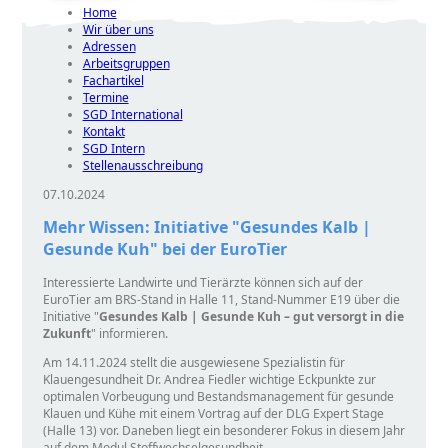
Home
Wir über uns
Adressen
Arbeitsgruppen
Fachartikel
Termine
SGD International
Kontakt
SGD Intern
Stellenausschreibung
07.10.2024
Mehr Wissen: Initiative
Gesundes Kalb |
Gesunde Kuh
bei der EuroTier
Interessierte Landwirte und Tierärzte können sich auf der
EuroTier am BRS-Stand in Halle 11, Stand-Nummer E19 über die
Initiative
Gesundes Kalb | Gesunde Kuh – gut versorgt in die
Zukunft
informieren.
Am 14.11.2024 stellt die ausgewiesene Spezialistin für
Klauengesundheit Dr. Andrea Fiedler wichtige Eckpunkte zur
optimalen Vorbeugung und Bestandsmanagement für gesunde
Klauen und Kühe mit einem Vortrag auf der DLG Expert Stage
(Halle 13) vor. Daneben liegt ein besonderer Fokus in diesem Jahr
auf dem Modul Stoffwechselgesundheit.