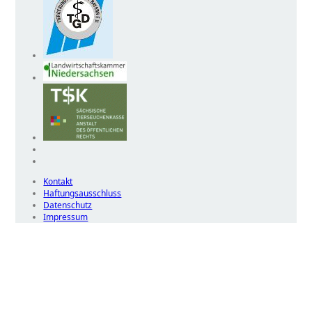
Kontakt
Haftungsausschluss
Datenschutz
Impressum
Wir
verwenden
auf
unserer
Website
technisch